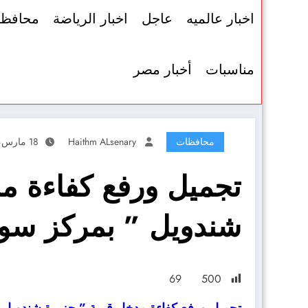
اخبار عالميه
عاجل
اخبار الرياضة
محافظ
مناسبات
أخبار مصر
محافظات
Haithm ALsenary
18 مارس، 2022
تجميل ورفع كفاءة م
شندويل ” بمركز سو
69
500
تجميل ورفع كفاءة مدخل قرية ” جزيرة شندويل 