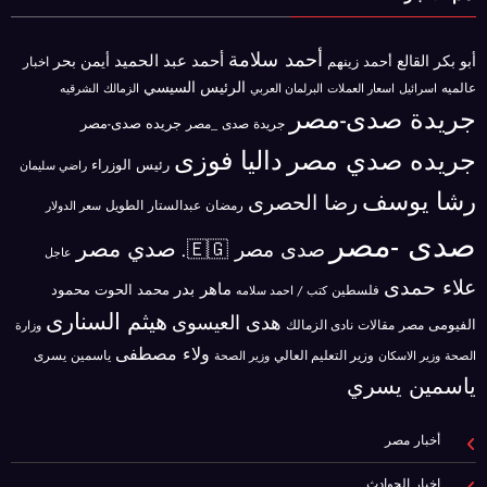
أحمد سلامة
أحمد عبد الحميد
أبو بكر القالع
أيمن بحر
أحمد زينهم
اخبار
الرئيس السيسي
عالميه
اسرائيل
البرلمان العربي
الزمالك
اسعار العملات
الشرقيه
جريدة صدى-مصر
جريده صدى-مصر
جريدة صدى _مصر
جريده صدي مصر
داليا فوزى
رئيس الوزراء
راضي سليمان
رشا يوسف
رضا الحصرى
رمضان عبدالستار الطويل
سعر الدولار
صدى -مصر
صدي مصر
صدى مصر 🇪🇬.
عاجل
علاء حمدى
ماهر بدر
محمد الحوت
فلسطين
محمود
كتب / احمد سلامه
هيثم السنارى
هدى العيسوى
الفيومى
مصر
مقالات
نادى الزمالك
وزارة
ولاء مصطفى
ياسمين يسرى
وزير الاسكان
وزير التعليم العالي
الصحة
وزير الصحة
ياسمين يسري
أخبار مصر
اخبار الحوادث