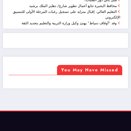
متى يأتي دور الشباب؟
محافظ البحيرة تتابع أعمال تطوير شارع/ دهليز الملك برشيد
التعليم العالي: إقبال متزايد على تسجيل رغبات المرحلة الأولى للتنسيق
الإلكتروني
وفد “أوقاف دمياط” يهنئ وكيل وزارة التربية والتعليم بتجديد الثقة
ضيافة الكويت - خدمة فالية - النوبي للضيافة
خدمة ممتازة
You May Have Missed