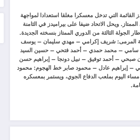
دز القائمة التي تدخل معسكرا مغلقا استعدادا لمواجهة
لممتاز. ويحل الاتحاد ضيفا على بيراميدز في الثامنة
 الجولة الثالثة من الدوري الممتاز بنسخته الجديدة.
 التالي: حراسة المرمى: شريف إكرامي – مهدي سليمان – يوسف
مد سامي – محمد حمدي – أحمد فتحي – حسين السيد
 صبحي – أحمد توفيق – نبيل دونجا – إبراهيم حسن
رتي – إبراهيم عادل – محمود صابر خط الهجوم: محمود
 مساء اليوم بملعب الدفاع الجوي، ويستمر بمعسكره
امة.