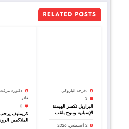
RELATED POSTS
.فرحه الباروكي
دكتوره مرفت ع
قادر
0
البرازيل تكسر الهيمنة
0
الإسبانية وتتوج بلقب
كريمليف يرحب 
كأس العالم للأندية
الملاكمين الر
لدوري الملوك
2 أغسطس، 2026
للمنافسات الدو