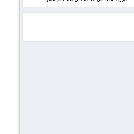
ضيافة الكويت - خدمة فالية - النوبي للضيافة
خدمة ممتازة