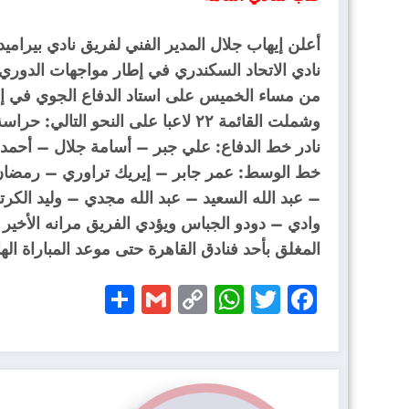
أعلن إيهاب جلال المدير الفني لفريق نادي بيرامي
نادي الاتحاد السكندري في إطار مواجهات الدوري ا
من مساء الخميس على استاد الدفاع الجوي في إطار
وشملت القائمة ٢٢ لاعبا على النحو
نادر خط الدفاع: علي جبر – أسامة جلال – أح
خط الوسط: عمر جابر – إيريك تراوري – رمضان
– عبد الله السعيد – عبد الله مجدي – وليد الك
وادي – دودو الجباس ويؤدي الفريق مرانه الأخير
المغلق بأحد فنادق القاهرة حتى موعد المباراة اله
Share
Gmail
WhatsApp
Copy
Facebook
Twitter
Link