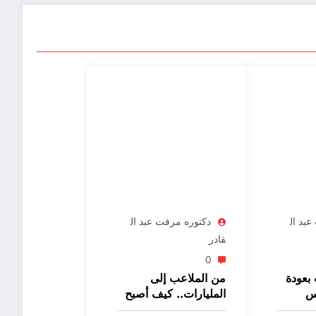
بد ال
دكتوره مرفت عبد ال
قادر
0
بعودة
من الملاعب إلى
وس
المليارات.. كيف أصبح
لية
مونديال 2026 الأكثر