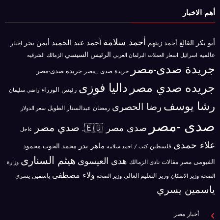
أهم الاخبار
أحمد سلامة
أحمد عبد الحميد
أبو بكر القالع
أيمن بحر
أحمد زينهم
اخبار
الرئيس السيسي
عالميه
اسرائيل
البرلمان العربي
الزمالك
اسعار العملات
الشرقيه
جريدة صدى-مصر
جريده صدى-مصر
جريدة صدى _مصر
جريده صدي مصر
داليا فوزى
رئيس الوزراء
راضي سليمان
رشا يوسف
رضا الحصرى
رمضان عبدالستار الطويل
سعر الدولار
صدى -مصر
صدي مصر
صدى مصر 🇪🇬.
عاجل
علاء حمدى
ماهر بدر
محمد الحوت
فلسطين
محمود
كتب / احمد سلامه
هيثم السنارى
هدى العيسوى
الفيومى
مصر
مقالات
نادى الزمالك
وزارة
ولاء مصطفى
ياسمين يسرى
وزير الاسكان
وزير التعليم العالي
الصحة
وزير الصحة
ياسمين يسري
أخبار مصر