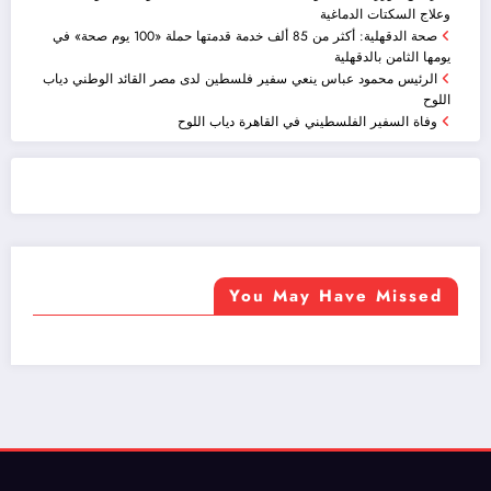
وعلاج السكتات الدماغية
صحة الدقهلية: أكثر من 85 ألف خدمة قدمتها حملة «100 يوم صحة» في
يومها الثامن بالدقهلية
الرئيس محمود عباس ينعي سفير فلسطين لدى مصر القائد الوطني دياب
اللوح
وفاة السفير الفلسطيني في القاهرة دياب اللوح
ضيافة الكويت - خدمة فالية - النوبي للضيافة
خدمة ممتازة
You May Have Missed