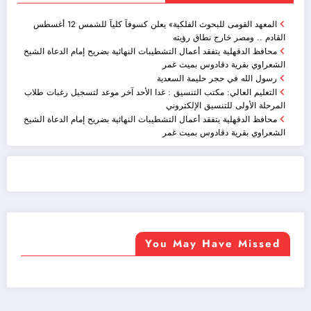
المعهد القومى للبحوث الفلكية» يعلن كسوفآ كليآ للشمس 12 أغسطس
القادم .. ومصر خارج نطاق رؤيته
محافظ الدقهلية يتفقد أعمال التشطيبات النهائية بضريح إمام الدعاة الشيخ
الشعراوي بقرية دقادوس بميت غمر
رسول الله في حجر حليمة السعدية
التعليم العالي: مكتب التنسيق : غدا الأحد آخر موعد لتسجيل رغبات طلاب
المرحلة الأولى للتنسيق الإلكتروني
محافظ الدقهلية يتفقد أعمال التشطيبات النهائية بضريح إمام الدعاة الشيخ
الشعراوي بقرية دقادوس بميت غمر
ضيافة الكويت - خدمة فالية - النوبي للضيافة
خدمة ممتازة
You May Have Missed