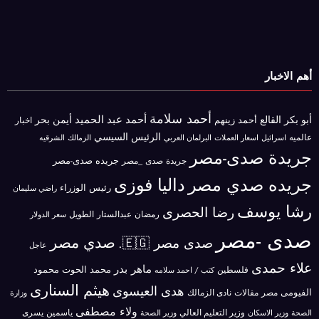
أهم الاخبار
أحمد سلامة
أحمد عبد الحميد
أبو بكر القالع
أيمن بحر
أحمد زينهم
اخبار
الرئيس السيسي
عالميه
اسرائيل
البرلمان العربي
الزمالك
اسعار العملات
الشرقيه
جريدة صدى-مصر
جريده صدى-مصر
جريدة صدى _مصر
جريده صدي مصر
داليا فوزى
رئيس الوزراء
راضي سليمان
رشا يوسف
رضا الحصرى
رمضان عبدالستار الطويل
سعر الدولار
صدى -مصر
صدي مصر
صدى مصر 🇪🇬.
عاجل
علاء حمدى
ماهر بدر
محمد الحوت
فلسطين
محمود
كتب / احمد سلامه
هيثم السنارى
هدى العيسوى
الفيومى
مصر
مقالات
نادى الزمالك
وزارة
ولاء مصطفى
ياسمين يسرى
وزير الاسكان
وزير التعليم العالي
الصحة
وزير الصحة