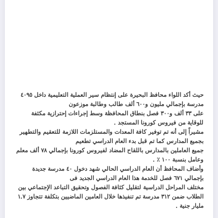
حيث أكد اللواء محافظ البحيرة على إنتظام سير العملية التعليمية داخل ٤٠٩٥
مدرسة بإجمالي مليون و٦٠٠ ألف طالب وطالبة موزعون
على ٣٣ ألف و٣٠٠ فصل بنطاق المحافظة وسط إجراءات إحترازية مكثفة
للوقاية من فيروس كورونا المستجد .
مشيراً إلى أنه تم توفير كافة المعدات والمستلزمات اللازمة للتعقيم والتطهير
بجميع المدارس كما تم قبل بدء العام الدراسي تطعيم
جميع العاملين بالمدارس باللقاح المضاد لفيروس كورونا بإجمالي ٧٨ ألف معلم
وعامل بنسبة ١٠٠ ٪ .
وأضاف المحافظ أن العام الدراسي الحالي شهد دخول ٤٠ مدرسة جديدة
بإجمالي ٦٧١ فصل للخدمة هذا العام الدراسي الجديد فى
مختلف المراحل الدراسية لتقليل كثافة الفصول وتحقيق التباعد الإجتماعي بين
الطلاب ضمن ٣١٢ مدرسة تم تنفيذها خلال العامين الماضيين بتكلفة تتجاوز ١.٧
مليار جنية .