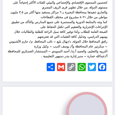
لتحسين المستوى الإقتصادي والإجتماعي والبيئي للفئات الأكثر إحتياجاً على
مستوى الدولة، من خلال تطوير قرى الريف المصري
والجاري تنفيذها بمحافظة البحيرة بـ ٦ مراكز يستفيد منها أكثر من ٣.٥ مليون
مواطن من خلال ٨٠٢١ مشروع فى مختلف القطاعات
كما وجه بالمتابعة الدورية والمستمرة على جميع المدارس والتأكد من تطبيق
الإجراءات الإحترازية والتعقيم التى تكفل الحفاظ على
الصحة العامة للطلاب وكذا توفير كافة سبل الراحة للطلبة والطالبات خلال
يومهم الدراسي، وتذليل كافة العقبات التي قد تعترضهم
رافق المحافظ خلال الجولة، د/نهال بلبع – نائب المحافظ، م/ حازم الأشموني
– سكرتير عام المحافظة وأ/ يوسف الديب – وكيل وزارة
التربيه والتعليم، والعميد أ.ح/ أحمد السويدي – المستشار العسكري للمحافظة
أ/عبدالله عمارة – مدير إدارة بندر دمنهور التعليمية .
Share
Gmail
WhatsApp
Copy
Facebook
Twitter
Link