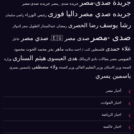
جريدة صدى-مصر
جريده صدى-مصر
جريدة صدى _مصر
جريده صدي مصر
داليا فوزى
رئيس الوزراء
راضي سليمان
رشا يوسف
رضا الحصرى
رمضان عبدالستار الطويل
سعر الدولار
صدى -مصر
صدي مصر
صدى مصر 🇪🇬.
عاجل
علاء حمدى
ماهر بدر
محمد الحوت
فلسطين
محمود
كتب / احمد سلامه
هيثم السنارى
هدى العيسوى
الفيومى
مصر
مقالات
نادى الزمالك
وزارة
ولاء مصطفى
ياسمين يسرى
وزير الاسكان
وزير التعليم العالي
الصحة
وزير الصحة
ياسمين يسري
أخبار مصر
اخبار الحوادث
اخبار الرياضة
اخبار عالميه