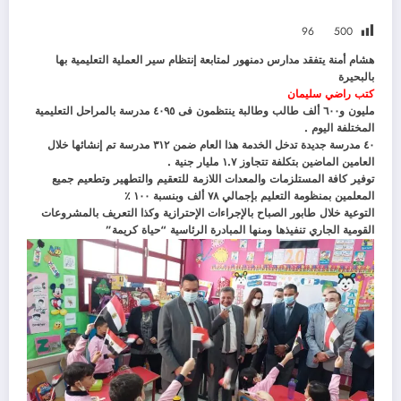
96
500
هشام أمنة يتفقد مدارس دمنهور لمتابعة إنتظام سير العملية التعليمية بها
بالبحيرة
كتب راضي سليمان
مليون و٦٠٠ ألف طالب وطالبة ينتظمون فى ٤٠٩٥ مدرسة بالمراحل التعليمية
المختلفة اليوم .
٤٠ مدرسة جديدة تدخل الخدمة هذا العام ضمن ٣١٢ مدرسة تم إنشائها خلال
العامين الماضين بتكلفة تتجاوز ١.٧ مليار جنية .
توفير كافة المستلزمات والمعدات اللازمة للتعقيم والتطهير وتطعيم جميع
المعلمين بمنظومة التعليم بإجمالي ٧٨ ألف وبنسبة ١٠٠ ٪
التوعية خلال طابور الصباح بالإجراءات الإحترازية وكذا التعريف بالمشروعات
القومية الجاري تنفيذها ومنها المبادرة الرئاسية “حياة كريمة”