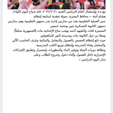
مع بدء وإستقبال العام الدراسي الجديد ٢٠٢٢/٢٠٢١، قام صباح اليوم اللواء/
هشام آمنة – محافظ البحيرة، بجولة تفقدية لمتابعة إنتظام
سير العملية التعليمية بعدد من مدارس إدارة بندر دمنهور التعليمية وهى مدارس
دمنهور الثانوية العسكرية بنين ومحمد خميس
المتميزة لغات والشهيد أحمد بهجب مناع الإعدادية بنات (الجمهورية سابقاً)
ومعاذ بن جبل الثانوية بنات ومدرسة النور للمكفوفين
حيث تابع إنتظام الحصص بالفصول والمعامل والمكتبة وغرف الحاسب الآلي
والمعامل وفناء المدرسة وإنتظام توزيع الكتب المدرسية
ونظافة دورات المياة وتوفير الماء والمطهرات بإستمرار وتطبيق الإجراءات
الإحترازية داخل الفصول وأثناء دخول وخروج الطلاب وعلى
مدار اليوم الدراسي :-