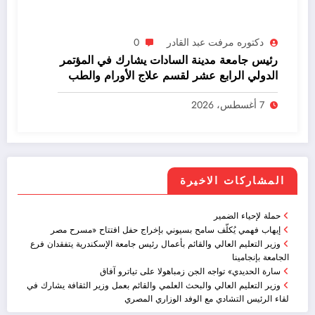
دكتوره مرفت عبد القادر
0
رئيس جامعة مدينة السادات يشارك في المؤتمر
الدولي الرابع عشر لقسم علاج الأورام والطب
النووي بكلية الطب -جامعة المنصورة
7 أغسطس، 2026
المشاركات الاخيرة
حملة لإحياء الضمير
إيهاب فهمي يُكلّف سامح بسيوني بإخراج حفل افتتاح «مسرح مصر
وزير التعليم العالي والقائم بأعمال رئيس جامعة الإسكندرية يتفقدان فرع
الجامعة بإنجامينا
سارة الحديدي» تواجه الجن زمباهولا على تياترو آفاق
وزير التعليم العالي والبحث العلمي والقائم بعمل وزير الثقافة يشارك في
لقاء الرئيس التشادي مع الوفد الوزاري المصري