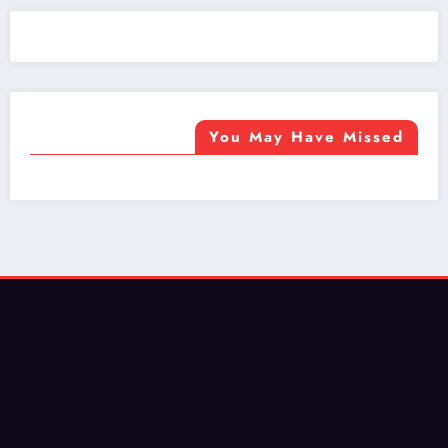
ضيافة الكويت - خدمة فالية - النوبي للضيافة
خدمة ممتازة
You May Have Missed