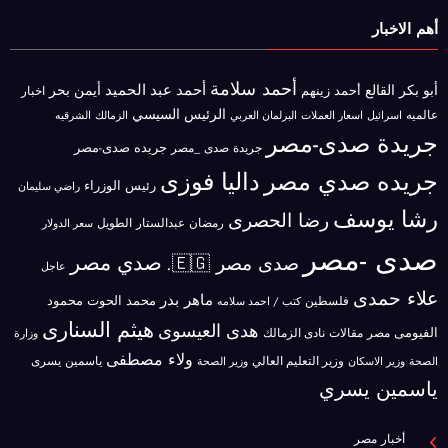
أهم الاخبار
أحمد سلامة
أحمد عبد الحميد
أبو بكر القالع
أيمن بحر
أحمد زينهم
اخبار
الرئيس السيسي
عالميه
اسرائيل
البرلمان العربي
الزمالك
اسعار العملات
الشرقيه
جريدة صدى-مصر
جريده صدى-مصر
جريدة صدى _مصر
جريده صدي مصر
داليا فوزى
رئيس الوزراء
راضي سليمان
رشا يوسف
رضا الحصرى
رمضان عبدالستار الطويل
سعر الدولار
صدى -مصر
صدي مصر
صدى مصر 🇪🇬.
عاجل
علاء حمدى
ماهر بدر
محمد الحوت
فلسطين
محمود
كتب / احمد سلامه
هيثم السنارى
هدى العيسوى
الفيومى
مصر
مقالات
نادى الزمالك
وزارة
ولاء مصطفى
ياسمين يسرى
وزير الاسكان
وزير التعليم العالي
الصحة
وزير الصحة
ياسمين يسري
أخبار مصر