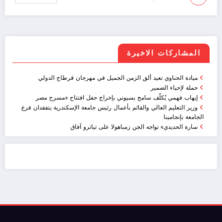
المشاركات الاخيرة
ميادة الحناوي تعيد ألق الزمن الجميل في مهرجان قرطاج الدولي
حملة لإحياء الضمير
إيهاب فهمي يُكلّف سامح بسيوني بإخراج حفل افتتاح «مسرح مصر
وزير التعليم العالي والقائم بأعمال رئيس جامعة الإسكندرية يتفقدان فرع
الجامعة بإنجامينا
سارة الحديدي» تواجه الجن زمباهولا على تياترو آفاق
ضيافة الكويت - خدمة فالية - النوبي للضيافة
خدمة ممتازة