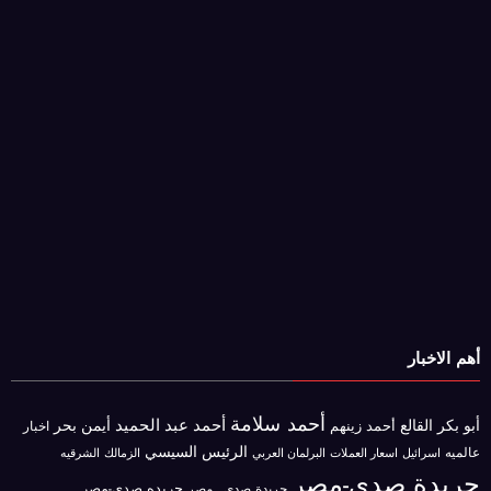
أهم الاخبار
أحمد سلامة
أحمد عبد الحميد
أبو بكر القالع
أيمن بحر
أحمد زينهم
اخبار
الرئيس السيسي
عالميه
اسرائيل
البرلمان العربي
الزمالك
اسعار العملات
الشرقيه
جريدة صدى-مصر
جريده صدى-مصر
جريدة صدى _مصر