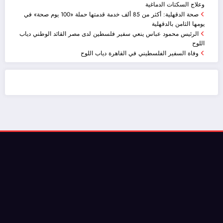
وعلاج السكتات الدماغية
صحة الدقهلية: أكثر من 85 ألف خدمة قدمتها حملة «100 يوم صحة» في
يومها الثامن بالدقهلية
الرئيس محمود عباس ينعي سفير فلسطين لدى مصر القائد الوطني دياب
اللوح
وفاة السفير الفلسطيني في القاهرة دياب اللوح
ضيافة الكويت - خدمة فالية - النوبي للضيافة
خدمة ممتازة