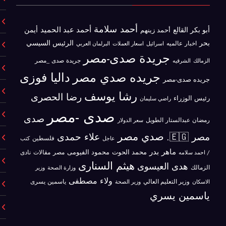
أحمد سلامة
أحمد عبد الحميد
أبو بكر القالع
أيمن
أحمد زينهم
بحر
الرئيس السيسي
اخبار عالميه
اسرائيل
البرلمان العربي
اسعار العملات
جريدة صدى-مصر
جريدة صدى _مصر
الزمالك
الشرقيه
جريده صدي مصر
داليا فوزى
جريده صدى-مصر
رشا يوسف
رضا الحصرى
رئيس الوزراء
راضي سليمان
صدى -مصر
صدى
رمضان عبدالستار الطويل
سعر الدولار
صدي مصر
علاء حمدى
مصر 🇪🇬.
فلسطين
كتب
عاجل
ماهر بدر
محمد الحوت
محمود الفيومى
مصر
/ احمد سلامه
مقالات
نادى
هيثم السنارى
هدى العيسوى
الزمالك
وزير
وزارة الصحة
ولاء مصطفى
ياسمين يسرى
الاسكان
وزير التعليم العالي
وزير الصحة
ياسمين يسري