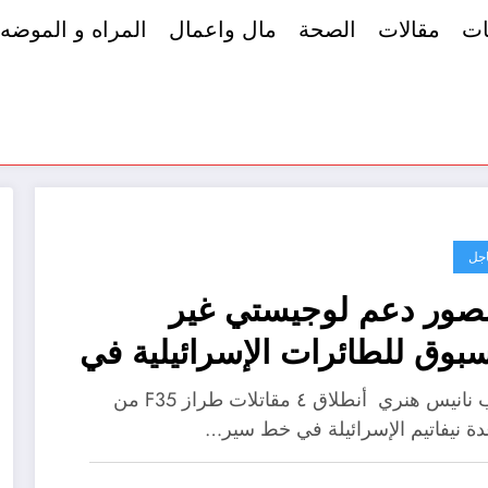
ات
مقالات
الصحة
مال واعمال
المراه و الموضه
جل
بالصور دعم لوجيستي غير
بوق للطائرات الإسرائيلية في
تيال هنية
كتب نانيس هنري أنطلاق ٤ مقاتلات طراز F35 من
دة نيفاتيم الإسرائيلة في خط سير…