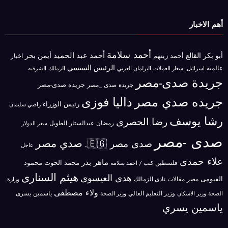
أهم الاخبار
أحمد سلامة
أحمد عبد الحميد
أبو بكر القالع
أيمن بحر
أحمد زينهم
اخبار
الرئيس السيسي
عالميه
اسرائيل
البرلمان العربي
الزمالك
اسعار العملات
الشرقيه
جريدة صدى-مصر
جريده صدى-مصر
جريدة صدى _مصر
جريده صدي مصر
داليا فوزى
رئيس الوزراء
راضي سليمان
رشا يوسف
رضا الحصرى
رمضان عبدالستار الطويل
سعر الدولار
صدى -مصر
صدي مصر
صدى مصر 🇪🇬.
عاجل
علاء حمدى
ماهر بدر
محمد الحوت
فلسطين
محمود
كتب / احمد سلامه
هيثم السنارى
هدى العيسوى
الفيومى
مصر
مقالات
نادى الزمالك
وزارة
ولاء مصطفى
ياسمين يسرى
وزير الاسكان
وزير التعليم العالي
الصحة
وزير الصحة
ياسمين يسري