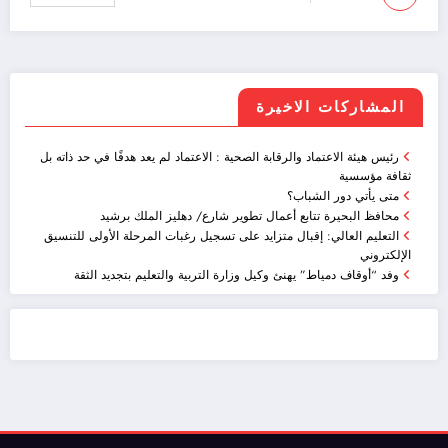
المشاركات الاخيرة
رئيس هيئة الاعتماد والرقابة الصحية : الاعتماد لم يعد هدفًا في حد ذاته بل
ثقافة مؤسسية
متى يأتي دور الشباب؟
محافظ البحيرة تتابع أعمال تطوير شارع/ دهليز الملك برشيد
التعليم العالي: إقبال متزايد على تسجيل رغبات المرحلة الأولى للتنسيق
الإلكتروني
وفد “أوقاف دمياط” يهنئ وكيل وزارة التربية والتعليم بتجديد الثقة
ضيافة الكويت - خدمة فالية - النوبي للضيافة
خدمة ممتازة