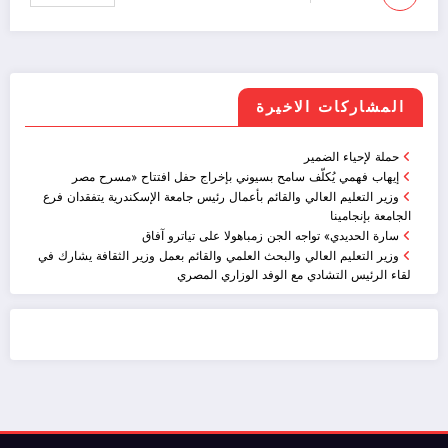
المشاركات الاخيرة
حملة لإحياء الضمير
إيهاب فهمي يُكلّف سامح بسيوني بإخراج حفل افتتاح «مسرح مصر
وزير التعليم العالي والقائم بأعمال رئيس جامعة الإسكندرية يتفقدان فرع
الجامعة بإنجامينا
سارة الحديدي» تواجه الجن زمباهولا على تياترو آفاق
وزير التعليم العالي والبحث العلمي والقائم بعمل وزير الثقافة يشارك في
لقاء الرئيس التشادي مع الوفد الوزاري المصري
ضيافة الكويت - خدمة فالية - النوبي للضيافة
خدمة ممتازة