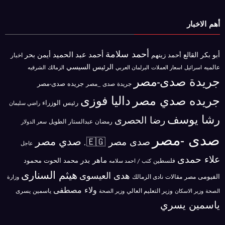
أهم الاخبار
أحمد سلامة
أحمد عبد الحميد
أبو بكر القالع
أيمن بحر
أحمد زينهم
اخبار
الرئيس السيسي
عالميه
اسرائيل
البرلمان العربي
الزمالك
اسعار العملات
الشرقيه
جريدة صدى-مصر
جريده صدى-مصر
جريدة صدى _مصر
جريده صدي مصر
داليا فوزى
رئيس الوزراء
راضي سليمان
رشا يوسف
رضا الحصرى
رمضان عبدالستار الطويل
سعر الدولار
صدى -مصر
صدي مصر
صدى مصر 🇪🇬.
عاجل
علاء حمدى
ماهر بدر
محمد الحوت
فلسطين
محمود
كتب / احمد سلامه
هيثم السنارى
هدى العيسوى
الفيومى
مصر
مقالات
نادى الزمالك
وزارة
ولاء مصطفى
ياسمين يسرى
وزير الاسكان
وزير التعليم العالي
الصحة
وزير الصحة
ياسمين يسري