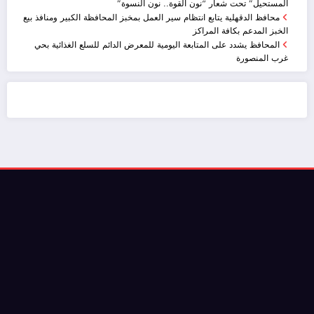
المستحيل” تحت شعار “نون القوة.. نون النسوة”
محافظ الدقهلية يتابع انتظام سير العمل بمخبز المحافظة الكبير ومنافذ بيع
الخبز المدعم بكافة المراكز
المحافظ يشدد على المتابعة اليومية للمعرض الدائم للسلع الغذائية بحي
غرب المنصورة
ضيافة الكويت - خدمة فالية - النوبي للضيافة
خدمة ممتازة