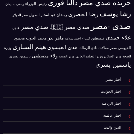
جريده صدي مصر
داليا فوزى
رئيس الوزراء
راضي سليمان
رشا يوسف
رضا الحصرى
رمضان عبدالستار الطويل
سعر الدولار
صدى -مصر
صدي مصر
صدى مصر 🇪🇬.
عاجل
علاء حمدى
ماهر بدر
محمد الحوت
فلسطين
محمود
كتب / احمد سلامه
هيثم السنارى
هدى العيسوى
الفيومى
مصر
مقالات
نادى الزمالك
وزارة
ولاء مصطفى
ياسمين يسرى
وزير الاسكان
وزير التعليم العالي
الصحة
وزير الصحة
ياسمين يسري
أخبار مصر
اخبار الحوادث
اخبار الرياضة
اخبار عالميه
الدين والدنيا