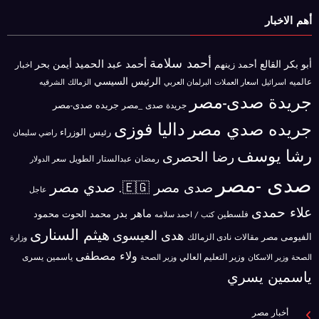
أهم الاخبار
أحمد سلامة
أحمد عبد الحميد
أبو بكر القالع
أيمن بحر
أحمد زينهم
اخبار
الرئيس السيسي
عالميه
اسرائيل
البرلمان العربي
الزمالك
اسعار العملات
الشرقيه
جريدة صدى-مصر
جريده صدى-مصر
جريدة صدى _مصر
جريده صدي مصر
داليا فوزى
رئيس الوزراء
راضي سليمان
رشا يوسف
رضا الحصرى
رمضان عبدالستار الطويل
سعر الدولار
صدى -مصر
صدي مصر
صدى مصر 🇪🇬.
عاجل
علاء حمدى
ماهر بدر
محمد الحوت
فلسطين
محمود
كتب / احمد سلامه
هيثم السنارى
هدى العيسوى
الفيومى
مصر
مقالات
نادى الزمالك
وزارة
ولاء مصطفى
ياسمين يسرى
وزير الاسكان
وزير التعليم العالي
الصحة
وزير الصحة
ياسمين يسري
أخبار مصر