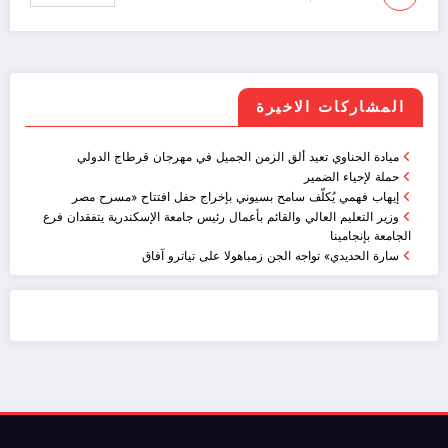
المشاركات الاخيرة
ميادة الحناوي تعيد ألق الزمن الجميل في مهرجان قرطاج الدولي
حملة لإحياء الضمير
إيهاب فهمي يُكلّف سامح بسيوني بإخراج حفل افتتاح «مسرح مصر
وزير التعليم العالي والقائم بأعمال رئيس جامعة الإسكندرية يتفقدان فرع
الجامعة بإنجامينا
سارة الحديدي» تواجه الجن زمباهولا على تياترو آفاق
ضيافة الكويت - خدمة فالية - النوبي للضيافة
خدمة ممتازة