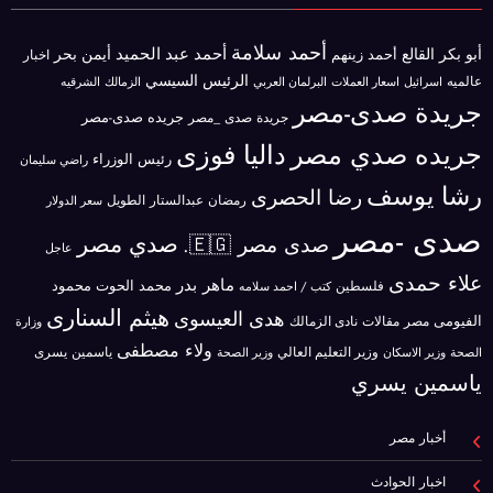
أحمد سلامة
أحمد عبد الحميد
أبو بكر القالع
أيمن بحر
أحمد زينهم
اخبار
الرئيس السيسي
عالميه
اسرائيل
البرلمان العربي
الزمالك
اسعار العملات
الشرقيه
جريدة صدى-مصر
جريده صدى-مصر
جريدة صدى _مصر
جريده صدي مصر
داليا فوزى
رئيس الوزراء
راضي سليمان
رشا يوسف
رضا الحصرى
رمضان عبدالستار الطويل
سعر الدولار
صدى -مصر
صدي مصر
صدى مصر 🇪🇬.
عاجل
علاء حمدى
ماهر بدر
محمد الحوت
فلسطين
محمود
كتب / احمد سلامه
هيثم السنارى
هدى العيسوى
الفيومى
مصر
مقالات
نادى الزمالك
وزارة
ولاء مصطفى
ياسمين يسرى
وزير الاسكان
وزير التعليم العالي
الصحة
وزير الصحة
ياسمين يسري
أخبار مصر
اخبار الحوادث