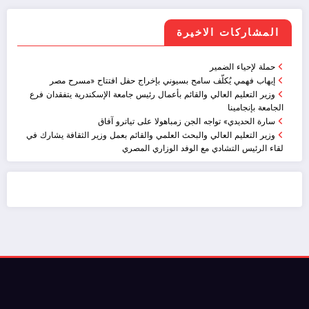
المشاركات الاخيرة
حملة لإحياء الضمير
إيهاب فهمي يُكلّف سامح بسيوني بإخراج حفل افتتاح «مسرح مصر
وزير التعليم العالي والقائم بأعمال رئيس جامعة الإسكندرية يتفقدان فرع
الجامعة بإنجامينا
سارة الحديدي» تواجه الجن زمباهولا على تياترو آفاق
وزير التعليم العالي والبحث العلمي والقائم بعمل وزير الثقافة يشارك في
لقاء الرئيس التشادي مع الوفد الوزاري المصري
ضيافة الكويت - خدمة فالية - النوبي للضيافة
خدمة ممتازة