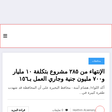
محافظات
13 أبريل، 2022
الإنتهاء من ٢٨٥ مشروع بتكلفة ١٠ مليار
و٧٠٠ مليون جنية وجاري العمل بـ١٥٦
مشروع آخر بتكلفة ٣٦٥ مليون
أكد اللواء/ هشام آمنة - محافظ البحيرة على أن المحافظة قد شهدت
جنيةبالبحيرة
طفرة كبيرة في…
Haithm ALsenary
0 تعليقات
قراءة المزيد