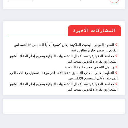
المشاركات الاخيرة
المعهد القومى للبحوث الفلكية» يعلن كسوفآ كليآ للشمس 12 أغسطس
القادم .. ومصر خارج نطاق رؤيته
محافظ الدقهلية يتفقد أعمال التشطيبات النهائية بضريح إمام الدعاة الشيخ
الشعراوي بقرية دقادوس بميت غمر
رسول الله في حجر حليمة السعدية
التعليم العالي: مكتب التنسيق : غدا الأحد آخر موعد لتسجيل رغبات طلاب
المرحلة الأولى للتنسيق الإلكتروني
محافظ الدقهلية يتفقد أعمال التشطيبات النهائية بضريح إمام الدعاة الشيخ
الشعراوي بقرية دقادوس بميت غمر
ضيافة الكويت - خدمة فالية - النوبي للضيافة
خدمة ممتازة