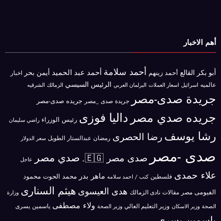
أهم الاخبار
أحمد سلامة
أحمد عبد الحميد
أبو بكر القالع
أيمن بحر
أحمد زينهم
اخبار
الرئيس السيسي
عالميه
اسرائيل
البرلمان العربي
الزمالك
اسعار العملات
الشرقيه
جريدة صدى-مصر
جريده صدى-مصر
جريدة صدى _مصر
جريده صدي مصر
داليا فوزى
رئيس الوزراء
راضي سليمان
رشا يوسف
رضا الحصرى
رمضان عبدالستار الطويل
سعر الدولار
صدى -مصر
صدي مصر
صدى مصر 🇪🇬.
عاجل
علاء حمدى
ماهر بدر
محمد الحوت
فلسطين
محمود
كتب / احمد سلامه
هيثم السنارى
هدى العيسوى
الفيومى
مصر
مقالات
نادى الزمالك
وزارة
ولاء مصطفى
ياسمين يسرى
وزير الاسكان
وزير التعليم العالي
الصحة
وزير الصحة
ياسمين يسري