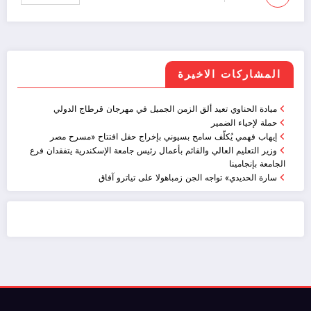
المشاركات الاخيرة
ميادة الحناوي تعيد ألق الزمن الجميل في مهرجان قرطاج الدولي
حملة لإحياء الضمير
إيهاب فهمي يُكلّف سامح بسيوني بإخراج حفل افتتاح «مسرح مصر
وزير التعليم العالي والقائم بأعمال رئيس جامعة الإسكندرية يتفقدان فرع
الجامعة بإنجامينا
سارة الحديدي» تواجه الجن زمباهولا على تياترو آفاق
ضيافة الكويت - خدمة فالية - النوبي للضيافة
خدمة ممتازة