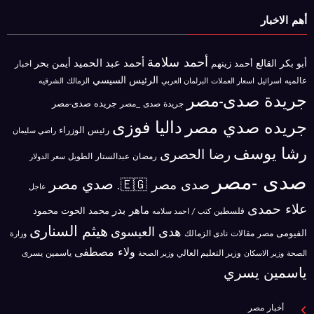
أهم الاخبار
أحمد سلامة
أحمد عبد الحميد
أبو بكر القالع
أيمن بحر
أحمد زينهم
اخبار
الرئيس السيسي
عالميه
اسرائيل
البرلمان العربي
الزمالك
اسعار العملات
الشرقيه
جريدة صدى-مصر
جريده صدى-مصر
جريدة صدى _مصر
جريده صدي مصر
داليا فوزى
رئيس الوزراء
راضي سليمان
رشا يوسف
رضا الحصرى
رمضان عبدالستار الطويل
سعر الدولار
صدى -مصر
صدي مصر
صدى مصر 🇪🇬.
عاجل
علاء حمدى
ماهر بدر
محمد الحوت
فلسطين
محمود
كتب / احمد سلامه
هيثم السنارى
هدى العيسوى
الفيومى
مصر
مقالات
نادى الزمالك
وزارة
ولاء مصطفى
ياسمين يسرى
وزير الاسكان
وزير التعليم العالي
الصحة
وزير الصحة
ياسمين يسري
أخبار مصر