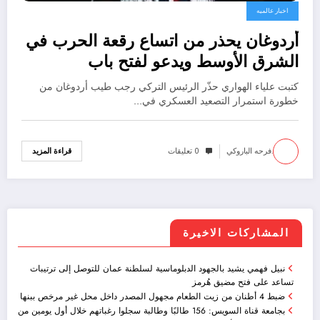
اخبار عالميه
أردوغان يحذر من اتساع رقعة الحرب في
الشرق الأوسط ويدعو لفتح باب
الدبلوماسية فورًا
كتبت علياء الهواري حذّر الرئيس التركي رجب طيب أردوغان من
خطورة استمرار التصعيد العسكري في…
.فرحه الباروكي
0 تعليقات
قراءة المزيد
المشاركات الاخيرة
نبيل فهمي يشيد بالجهود الدبلوماسية لسلطنة عمان للتوصل إلى ترتيبات
تساعد على فتح مضيق هُرمز
ضبط 4 أطنان من زيت الطعام مجهول المصدر داخل محل غير مرخص ببنها
بجامعة قناة السويس: 156 طالبًا وطالبة سجلوا رغباتهم خلال أول يومين من