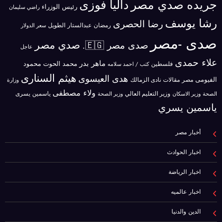
جريده صدي مصر
داليا فوزى
رئيس الوزراء
راضي سليمان
رشا يوسف
رضا الحصرى
رمضان عبدالستار الطويل
سعر الدولار
صدى -مصر
صدي مصر
صدى مصر 🇪🇬.
عاجل
علاء حمدى
ماهر بدر
محمد الحوت
فلسطين
محمود
كتب / احمد سلامه
هيثم السنارى
هدى العيسوى
الفيومى
مصر
مقالات
نادى الزمالك
وزارة
ولاء مصطفى
ياسمين يسرى
وزير الاسكان
وزير التعليم العالي
الصحة
وزير الصحة
ياسمين يسري
أخبار مصر
اخبار الحوادث
اخبار الرياضة
اخبار عالميه
الدين والدنيا