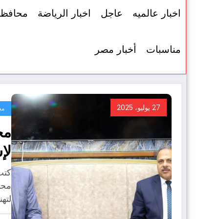
اخبار عالميه
عاجل
اخبار الرياضة
محافظ
مناسبات
أخبار مصر
27 يوليو، 2025
مح
مح
لإ
مس
كتب
لأ
محا
لته