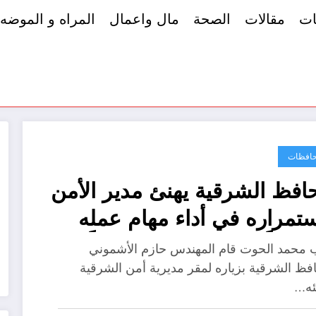
ات
مقالات
الصحة
مال واعمال
المراه و الموضه
افظات
افظ الشرقية يهنئ مدير الأمن
ستمراره في أداء مهام عمله
اعداً لوزير الداخلية مديراً
 محمد الحوت قام المهندس حازم الأشموني
من الشرقية
فظ الشرقية بزياره لمقر مديرية أمن الشرقية
نئه…