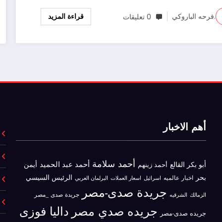
قراءة المزيد
.فرحه الباروكي
0 تعليقات
أهم الاخبار
أحمد سلامة
أحمد عبد الحميد
أبو بكر القالع
أيمن
أحمد زينهم
بحر
الرئيس السيسي
اخبار عالميه
اسرائيل
البرلمان العربي
اسعار العملات
جريدة صدى-مصر
جريدة صدى _مصر
الزمالك
الشرقيه
جريده صدي مصر
داليا فوزى
جريده صدى-مصر