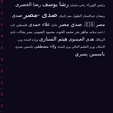
رشا يوسف
رضا الحصرى
رئيس الوزراء
راضي سليمان
صدى -مصر
صدى
رمضان عبدالستار الطويل
سعر الدولار
صدي مصر
علاء حمدى
مصر 🇪🇬.
فلسطين
كتب
عاجل
ماهر بدر
محمد الحوت
محمود الفيومى
مصر
/ احمد سلامه
مقالات
نادى
هيثم السنارى
هدى العيسوى
الزمالك
وزير
وزارة الصحة
ولاء مصطفى
ياسمين يسرى
الاسكان
وزير التعليم العالي
وزير الصحة
ياسمين يسري