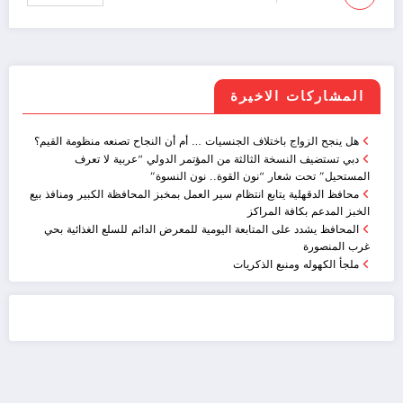
المشاركات الاخيرة
هل ينجح الزواج باختلاف الجنسيات … أم أن النجاح تصنعه منظومة القيم؟
دبي تستضيف النسخة الثالثة من المؤتمر الدولي “عربية لا تعرف
المستحيل” تحت شعار “نون القوة.. نون النسوة”
محافظ الدقهلية يتابع انتظام سير العمل بمخبز المحافظة الكبير ومنافذ بيع
الخبز المدعم بكافة المراكز
المحافظ يشدد على المتابعة اليومية للمعرض الدائم للسلع الغذائية بحي
غرب المنصورة
ملجأ الكهوله ومنبع الذكريات
ضيافة الكويت - خدمة فالية - النوبي للضيافة
خدمة ممتازة