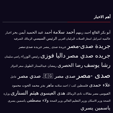
أهم الاخبار
أحمد سلامة
أحمد عبد الحميد
أبو بكر القالع
أيمن بحر
أحمد زينهم
اخبار
الرئيس السيسي
عالميه
اسرائيل
البرلمان العربي
الزمالك
اسعار العملات
الشرقيه
جريدة صدى-مصر
جريده صدى-مصر
جريدة صدى _مصر
جريده صدي مصر
داليا فوزى
رئيس الوزراء
راضي سليمان
رشا يوسف
رضا الحصرى
رمضان عبدالستار الطويل
سعر الدولار
صدى -مصر
صدي مصر
صدى مصر 🇪🇬.
عاجل
علاء حمدى
ماهر بدر
محمد الحوت
فلسطين
محمود
كتب / احمد سلامه
هيثم السنارى
هدى العيسوى
الفيومى
مصر
مقالات
نادى الزمالك
وزارة
ولاء مصطفى
ياسمين يسرى
وزير الاسكان
وزير التعليم العالي
الصحة
وزير الصحة
ياسمين يسري