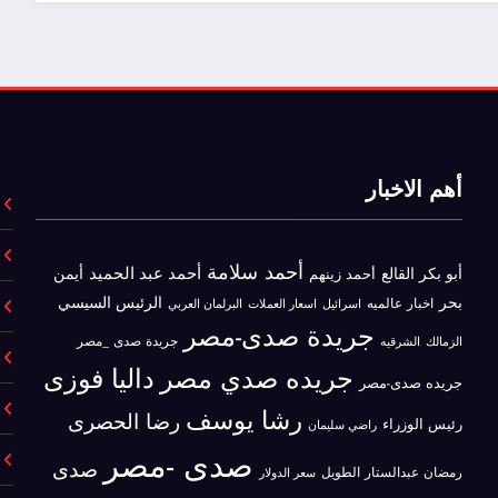
أهم الاخبار
أحمد سلامة
أحمد عبد الحميد
أبو بكر القالع
أيمن
أحمد زينهم
بحر
الرئيس السيسي
اخبار عالميه
اسرائيل
البرلمان العربي
اسعار العملات
جريدة صدى-مصر
جريدة صدى _مصر
الزمالك
الشرقيه
جريده صدي مصر
داليا فوزى
جريده صدى-مصر
رشا يوسف
رضا الحصرى
رئيس الوزراء
راضي سليمان
صدى -مصر
صدى
رمضان عبدالستار الطويل
سعر الدولار