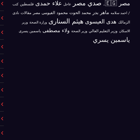
صدي مصر
علاء حمدى
مصر 🇪🇬.
فلسطين
كتب
عاجل
ماهر بدر
محمد الحوت
محمود الفيومى
مصر
/ احمد سلامه
مقالات
نادى
هيثم السنارى
هدى العيسوى
الزمالك
وزير
وزارة الصحة
ولاء مصطفى
ياسمين يسرى
الاسكان
وزير التعليم العالي
وزير الصحة
ياسمين يسري