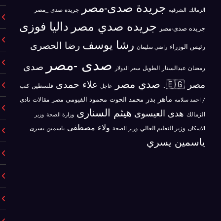
جريدة صدى-مصر
جريدة صدى _مصر
الزمالك
الشرقيه
جريده صدي مصر
داليا فوزى
جريده صدى-مصر
رشا يوسف
رضا الحصرى
رئيس الوزراء
راضي سليمان
صدى -مصر
صدى
رمضان عبدالستار الطويل
سعر الدولار
صدي مصر
علاء حمدى
مصر 🇪🇬.
فلسطين
كتب
عاجل
ماهر بدر
محمد الحوت
محمود الفيومى
مصر
/ احمد سلامه
مقالات
نادى
هيثم السنارى
هدى العيسوى
الزمالك
وزير
وزارة الصحة
ولاء مصطفى
ياسمين يسرى
الاسكان
وزير التعليم العالي
وزير الصحة
ياسمين يسري