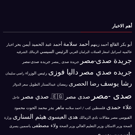
أهم الاخبار
أحمد سلامة
أحمد عبد الحميد
أبو بكر القالع
أيمن بحر
أحمد زينهم
اخبار
الرئيس السيسي
عالميه
اسرائيل
البرلمان العربي
الزمالك
اسعار العملات
الشرقيه
جريدة صدى-مصر
جريده صدى-مصر
جريدة صدى _مصر
جريده صدي مصر
داليا فوزى
رئيس الوزراء
راضي سليمان
رشا يوسف
رضا الحصرى
رمضان عبدالستار الطويل
سعر الدولار
صدى -مصر
صدي مصر
صدى مصر 🇪🇬.
عاجل
علاء حمدى
ماهر بدر
محمد الحوت
فلسطين
محمود
كتب / احمد سلامه
هيثم السنارى
هدى العيسوى
الفيومى
مصر
مقالات
نادى الزمالك
وزارة
ولاء مصطفى
ياسمين يسرى
وزير الاسكان
وزير التعليم العالي
الصحة
وزير الصحة
ياسمين يسري