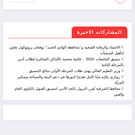
المشاركات الاخيرة
الاعتماد والرقابة الصحية و”محافظة الوادي الجديد” توقعان بروتوكول تعاون
لتأهيل المنشآت
تنسيق الجامعات 2026 .. قائمة ضخمة بالأماكن الشاغرة لطلاب أدبي
بالمرحلة الثانية
وزير التعليم العالي يهنئ طلاب المرحلة الأولى بنتائج التنسيق
روتاري يكرّم مايا كامل تقديرًا لدورها في دعم البيئة والسياحة وتمكين
المرأة
محافظ الشرقية يُقرر النزول بالحد الأدنى لتنسيق القبول بالثانوي العام
والفني
ضيافة الكويت - خدمة فالية - النوبي للضيافة
خدمة ممتازة