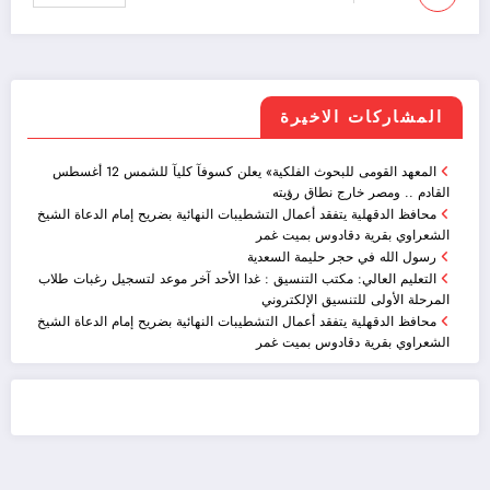
المشاركات الاخيرة
المعهد القومى للبحوث الفلكية» يعلن كسوفآ كليآ للشمس 12 أغسطس
القادم .. ومصر خارج نطاق رؤيته
محافظ الدقهلية يتفقد أعمال التشطيبات النهائية بضريح إمام الدعاة الشيخ
الشعراوي بقرية دقادوس بميت غمر
رسول الله في حجر حليمة السعدية
التعليم العالي: مكتب التنسيق : غدا الأحد آخر موعد لتسجيل رغبات طلاب
المرحلة الأولى للتنسيق الإلكتروني
محافظ الدقهلية يتفقد أعمال التشطيبات النهائية بضريح إمام الدعاة الشيخ
الشعراوي بقرية دقادوس بميت غمر
ضيافة الكويت - خدمة فالية - النوبي للضيافة
خدمة ممتازة