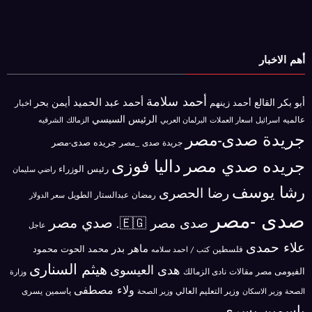
أهم الاخبار
أحمد سلامة
أحمد عبد الحميد
أبو بكر القالع
أيمن بحر
أحمد زينهم
اخبار
الرئيس السيسي
عالميه
اسرائيل
البرلمان العربي
الزمالك
اسعار العملات
الشرقيه
جريدة صدى-مصر
جريده صدى-مصر
جريدة صدى _مصر
جريده صدي مصر
داليا فوزى
رئيس الوزراء
راضي سليمان
رشا يوسف
رضا الحصرى
رمضان عبدالستار الطويل
سعر الدولار
صدى -مصر
صدي مصر
صدى مصر 🇪🇬.
عاجل
علاء حمدى
ماهر بدر
محمد الحوت
فلسطين
محمود
كتب / احمد سلامه
هيثم السنارى
هدى العيسوى
الفيومى
مصر
مقالات
نادى الزمالك
وزارة
ولاء مصطفى
ياسمين يسرى
وزير الاسكان
وزير التعليم العالي
الصحة
وزير الصحة
ياسمين يسري