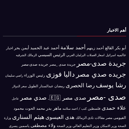
أهم الاخبار
أحمد سلامة
أحمد عبد الحميد
أبو بكر القالع
أيمن بحر
أحمد زينهم
اخبار
الرئيس السيسي
عالميه
اسرائيل
البرلمان العربي
الزمالك
اسعار العملات
الشرقيه
جريدة صدى-مصر
جريده صدى-مصر
جريدة صدى _مصر
جريده صدي مصر
داليا فوزى
رئيس الوزراء
راضي سليمان
رشا يوسف
رضا الحصرى
رمضان عبدالستار الطويل
سعر الدولار
صدى -مصر
صدي مصر
صدى مصر 🇪🇬.
عاجل
علاء حمدى
ماهر بدر
محمد الحوت
فلسطين
محمود
كتب / احمد سلامه
هيثم السنارى
هدى العيسوى
الفيومى
مصر
مقالات
نادى الزمالك
وزارة
ولاء مصطفى
ياسمين يسرى
وزير الاسكان
وزير التعليم العالي
الصحة
وزير الصحة