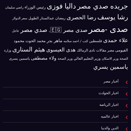
جريده صدي مصر
داليا فوزى
رئيس الوزراء
راضي سليمان
رشا يوسف
رضا الحصرى
رمضان عبدالستار الطويل
سعر الدولار
صدى -مصر
صدي مصر
صدى مصر 🇪🇬.
عاجل
علاء حمدى
ماهر بدر
محمد الحوت
فلسطين
محمود
كتب / احمد سلامه
هيثم السنارى
هدى العيسوى
الفيومى
مصر
مقالات
نادى الزمالك
وزارة
ولاء مصطفى
ياسمين يسرى
وزير الاسكان
وزير التعليم العالي
الصحة
وزير الصحة
ياسمين يسري
أخبار مصر
اخبار الحوادث
اخبار الرياضة
اخبار عالميه
الدين والدنيا