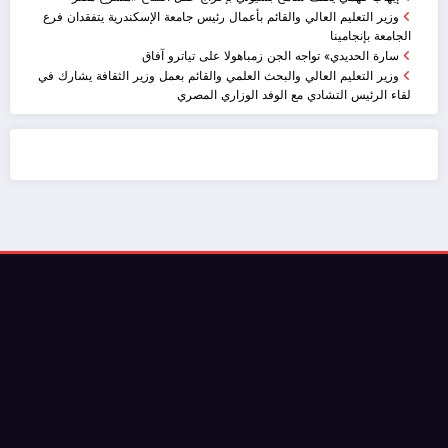
وزير التعليم العالي والقائم بأعمال رئيس جامعة الإسكندرية يتفقدان فرع
الجامعة بإنجامينا
سارة الحديدي» تواجه الجن زمباهولا على تياترو آفاق
وزير التعليم العالي والبحث العلمي والقائم بعمل وزير الثقافة يشارك في
لقاء الرئيس التشادي مع الوفد الوزاري المصري
ضيافة الكويت - خدمة فالية - النوبي للضيافة
خدمة ممتازة