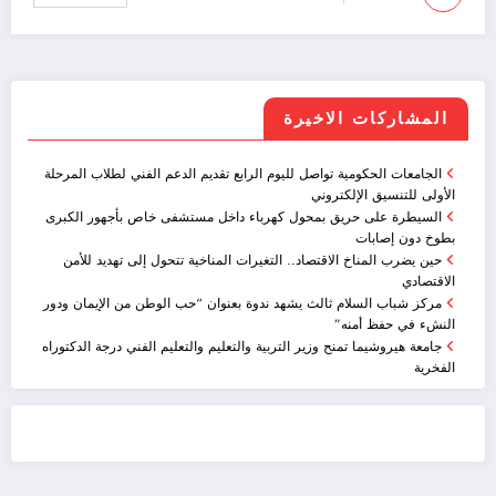
المشاركات الاخيرة
الجامعات الحكومية تواصل لليوم الرابع تقديم الدعم الفني لطلاب المرحلة
الأولى للتنسيق الإلكتروني
السيطرة على حريق بمحول كهرباء داخل مستشفى خاص بأجهور الكبرى
بطوخ دون إصابات
حين يضرب المناخ الاقتصاد.. التغيرات المناخية تتحول إلى تهديد للأمن
الاقتصادي
مركز شباب السلام ثالث يشهد ندوة بعنوان “حب الوطن من الإيمان ودور
النشء في حفظ أمنه”
جامعة هيروشيما تمنح وزير التربية والتعليم والتعليم الفني درجة الدكتوراه
الفخرية
ضيافة الكويت - خدمة فالية - النوبي للضيافة
خدمة ممتازة