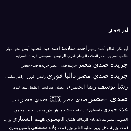
أهم الاخبار
أحمد سلامة
أحمد عبد الحميد
أبو بكر القالع
أيمن بحر
أحمد زينهم
اخبار
الرئيس السيسي
عالميه
اسرائيل
البرلمان العربي
الزمالك
اسعار العملات
الشرقيه
جريدة صدى-مصر
جريده صدى-مصر
جريدة صدى _مصر
جريده صدي مصر
داليا فوزى
رئيس الوزراء
راضي سليمان
رشا يوسف
رضا الحصرى
رمضان عبدالستار الطويل
سعر الدولار
صدى -مصر
صدي مصر
صدى مصر 🇪🇬.
عاجل
علاء حمدى
ماهر بدر
محمد الحوت
فلسطين
محمود
كتب / احمد سلامه
هيثم السنارى
هدى العيسوى
الفيومى
مصر
مقالات
نادى الزمالك
وزارة
ولاء مصطفى
ياسمين يسرى
وزير الاسكان
وزير التعليم العالي
الصحة
وزير الصحة