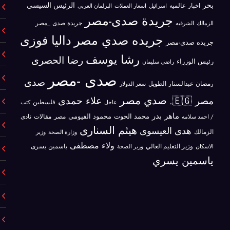
بحر
الرئيس السيسي
اخبار عالميه
اسرائيل
البرلمان العربي
اسعار العملات
جريدة صدى-مصر
جريدة صدى _مصر
الزمالك
الشرقيه
جريده صدي مصر
داليا فوزى
جريده صدى-مصر
رشا يوسف
رضا الحصرى
رئيس الوزراء
راضي سليمان
صدى -مصر
صدى
رمضان عبدالستار الطويل
سعر الدولار
صدي مصر
علاء حمدى
مصر 🇪🇬.
فلسطين
كتب
عاجل
ماهر بدر
محمد الحوت
محمود الفيومى
مصر
/ احمد سلامه
مقالات
نادى
هيثم السنارى
هدى العيسوى
الزمالك
وزير
وزارة الصحة
ولاء مصطفى
ياسمين يسرى
الاسكان
وزير التعليم العالي
وزير الصحة
ياسمين يسري