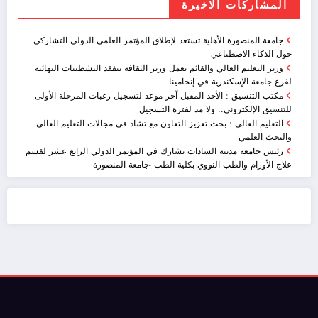
المشاركات الاخيرة
جامعة المنصورة الأهلية تستعد لإطلاق المؤتمر العلمي الدولي التشاركي
حول الذكاء الاصطناعي
وزير التعليم العالي والقائم بعمل وزير الثقافة يتفقد التشطيبات النهائية
لفرع جامعة الإسكندرية في إنجامينا
مكتب التنسيق : الأحد المقبل آخر موعد لتسجيل رغبات المرحلة الأولى
للتنسيق الإلكتروني.. ولا مد لفترة التسجيل
التعليم العالي : بحث تعزيز التعاون مع تشاد في مجالات التعليم العالي
والبحث العلمي
رئيس جامعة مدينة السادات يشارك في المؤتمر الدولي الرابع عشر لقسم
علاج الأورام والطب النووي بكلية الطب -جامعة المنصورة
ضيافة الكويت - خدمة فالية - النوبي للضيافة
خدمة ممتازة