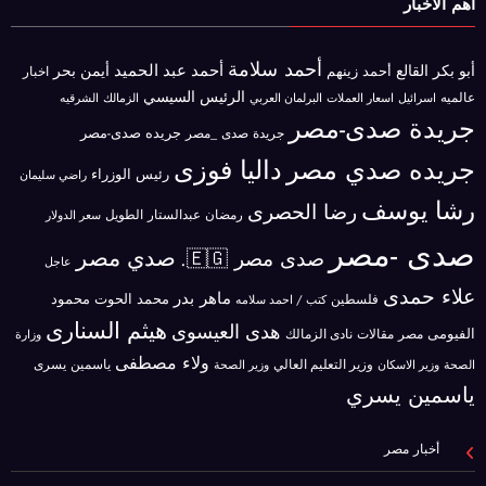
أهم الاخبار
أحمد سلامة
أحمد عبد الحميد
أبو بكر القالع
أيمن بحر
أحمد زينهم
اخبار
الرئيس السيسي
عالميه
اسرائيل
البرلمان العربي
الزمالك
اسعار العملات
الشرقيه
جريدة صدى-مصر
جريده صدى-مصر
جريدة صدى _مصر
جريده صدي مصر
داليا فوزى
رئيس الوزراء
راضي سليمان
رشا يوسف
رضا الحصرى
رمضان عبدالستار الطويل
سعر الدولار
صدى -مصر
صدي مصر
صدى مصر 🇪🇬.
عاجل
علاء حمدى
ماهر بدر
محمد الحوت
فلسطين
محمود
كتب / احمد سلامه
هيثم السنارى
هدى العيسوى
الفيومى
مصر
مقالات
نادى الزمالك
وزارة
ولاء مصطفى
ياسمين يسرى
وزير الاسكان
وزير التعليم العالي
الصحة
وزير الصحة
ياسمين يسري
أخبار مصر