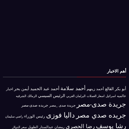
أهم الاخبار
أحمد سلامة
أحمد عبد الحميد
أبو بكر القالع
أيمن بحر
أحمد زينهم
اخبار
الرئيس السيسي
عالميه
اسرائيل
البرلمان العربي
الزمالك
اسعار العملات
الشرقيه
جريدة صدى-مصر
جريده صدى-مصر
جريدة صدى _مصر
جريده صدي مصر
داليا فوزى
رئيس الوزراء
راضي سليمان
رشا يوسف
رضا الحصرى
رمضان عبدالستار الطويل
سعر الدولار