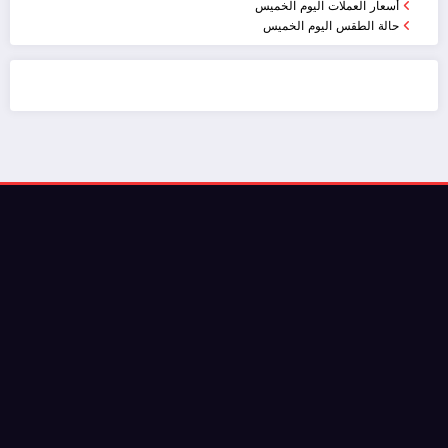
أسعار العملات اليوم الخميس
حالة الطقس اليوم الخميس
ضيافة الكويت - خدمة فالية - النوبي للضيافة
خدمة ممتازة