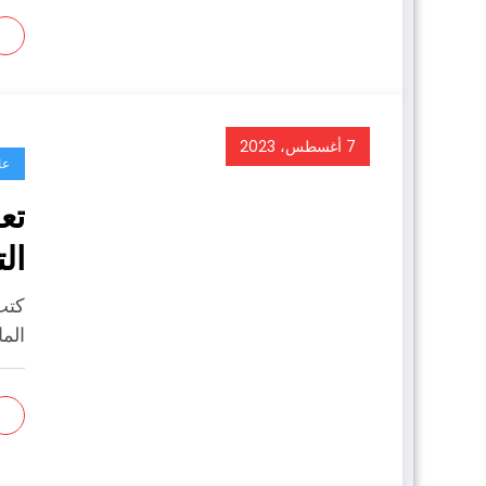
7 أغسطس، 2023
عا
تع
ال
كتب
الما