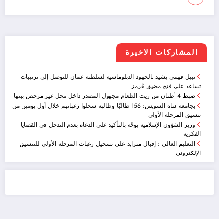
المشاركات الاخيرة
نبيل فهمي يشيد بالجهود الدبلوماسية لسلطنة عمان للتوصل إلى ترتيبات
تساعد على فتح مضيق هُرمز
ضبط 4 أطنان من زيت الطعام مجهول المصدر داخل محل غير مرخص ببنها
بجامعة قناة السويس: 156 طالبًا وطالبة سجلوا رغباتهم خلال أول يومين من
تنسيق المرحلة الأولى
وزير الشؤون الإسلامية يوجّه بالتأكيد على الدعاة بعدم التدخل في القضايا
الفكرية
التعليم العالي : إقبال متزايد على تسجيل رغبات المرحلة الأولى للتنسيق
الإلكتروني
ضيافة الكويت - خدمة فالية - النوبي للضيافة
خدمة ممتازة