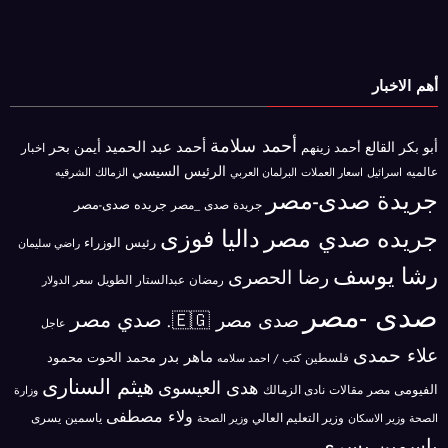
أهم الاخبار
أحمد سلامة
أحمد عبد الحميد
أبو بكر القالع
أيمن بحر
أحمد زينهم
اخبار
الرئيس السيسي
عالميه
اسرائيل
البرلمان العربي
الزمالك
اسعار العملات
الشرقيه
جريدة صدى-مصر
جريده صدى-مصر
جريدة صدى _مصر
جريده صدي مصر
داليا فوزى
رئيس الوزراء
راضي سليمان
رشا يوسف
رضا الحصرى
رمضان عبدالستار الطويل
سعر الدولار
صدى -مصر
صدي مصر
صدى مصر 🇪🇬.
عاجل
علاء حمدى
ماهر بدر
محمد الحوت
فلسطين
محمود
كتب / احمد سلامه
هيثم السنارى
هدى العيسوى
الفيومى
مصر
مقالات
نادى الزمالك
وزارة
ولاء مصطفى
ياسمين يسرى
وزير الاسكان
وزير التعليم العالي
الصحة
وزير الصحة
ياسمين يسري