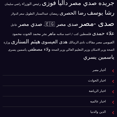
جريده صدي مصر
داليا فوزى
رئيس الوزراء
راضي سليمان
رشا يوسف
رضا الحصرى
رمضان عبدالستار الطويل
سعر الدولار
صدى -مصر
صدي مصر
صدى مصر 🇪🇬.
عاجل
علاء حمدى
ماهر بدر
محمد الحوت
فلسطين
محمود
كتب / احمد سلامه
هيثم السنارى
هدى العيسوى
الفيومى
مصر
مقالات
نادى الزمالك
وزارة
ولاء مصطفى
ياسمين يسرى
وزير الاسكان
وزير التعليم العالي
الصحة
وزير الصحة
ياسمين يسري
أخبار مصر
اخبار الحوادث
اخبار الرياضة
اخبار عالميه
الدين والدنيا