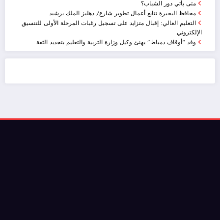
متى يأتي دور الشباب؟
محافظ البحيرة تتابع أعمال تطوير شارع/ دهليز الملك برشيد
التعليم العالي: إقبال متزايد على تسجيل رغبات المرحلة الأولى للتنسيق
الإلكتروني
وفد “أوقاف دمياط” يهنئ وكيل وزارة التربية والتعليم بتجديد الثقة
ضيافة الكويت - خدمة فالية - النوبي للضيافة
خدمة ممتازة