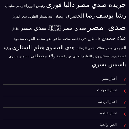
جريده صدي مصر
داليا فوزى
رئيس الوزراء
راضي سليمان
رشا يوسف
رضا الحصرى
رمضان عبدالستار الطويل
سعر الدولار
صدى -مصر
صدي مصر
صدى مصر 🇪🇬.
عاجل
علاء حمدى
ماهر بدر
محمد الحوت
فلسطين
محمود
كتب / احمد سلامه
هيثم السنارى
هدى العيسوى
الفيومى
مصر
مقالات
نادى الزمالك
وزارة
ولاء مصطفى
ياسمين يسرى
وزير الاسكان
وزير التعليم العالي
الصحة
وزير الصحة
ياسمين يسري
أخبار مصر
اخبار الحوادث
اخبار الرياضة
اخبار عالميه
الدين والدنيا