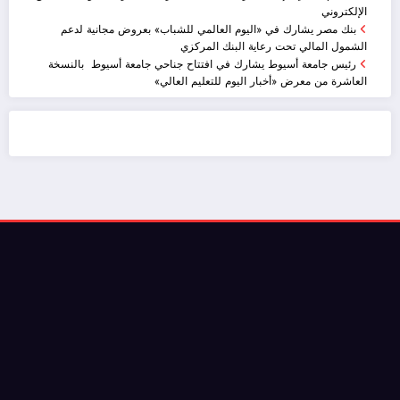
الإلكتروني
بنك مصر يشارك في «اليوم العالمي للشباب» بعروض مجانية لدعم
الشمول المالي تحت رعاية البنك المركزي
رئيس جامعة أسيوط يشارك في افتتاح جناحي جامعة أسيوط بالنسخة
العاشرة من معرض «أخبار اليوم للتعليم العالي»
ضيافة الكويت - خدمة فالية - النوبي للضيافة
خدمة ممتازة