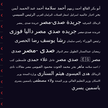
أحمد سلامة
أحمد عبد الحميد
أبو بكر القالع
أيمن
أحمد زينهم
بحر
الرئيس السيسي
اخبار عالميه
اسرائيل
البرلمان العربي
اسعار العملات
جريدة صدى-مصر
جريدة صدى _مصر
الزمالك
الشرقيه
جريده صدي مصر
داليا فوزى
جريده صدى-مصر
رشا يوسف
رضا الحصرى
رئيس الوزراء
راضي سليمان
صدى -مصر
صدى
رمضان عبدالستار الطويل
سعر الدولار
صدي مصر
علاء حمدى
مصر 🇪🇬.
فلسطين
كتب
عاجل
ماهر بدر
محمد الحوت
محمود الفيومى
مصر
/ احمد سلامه
مقالات
نادى
هيثم السنارى
هدى العيسوى
الزمالك
وزير
وزارة الصحة
ولاء مصطفى
ياسمين يسرى
الاسكان
وزير التعليم العالي
وزير الصحة
ياسمين يسري