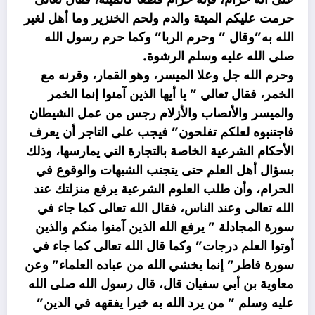
حرمت عليكم الميتة والدم ولحم الخنزير وما أهل لغير
الله به”وقال ” وحرم الربا” وكما حرم رسول الله
صلى الله عليه وسلم الرشوة.
وحرم الله جل وعلا الميسر، وهو القمار، وقرنه مع
الخمر، فقال تعالي ” يا أيها الذين آمنوا إنما الخمر
والميسر والأنصاب والأزلام رجس من عمل الشيطان
فاجتنبوه لعلكم تفلحون” فيجب على التاجر أن يعرف
الأحكام الشرعية الخاصة بالتجارة التي يمارسها، وذلك
بسؤال أهل العلم حتى يتجنب الشبهات والوقوع في
الحرام، وأن طلب العلوم الشرعية يرفع منزلتك عند
الله تعالى وعند الناس، فقال الله تعالى كما جاء في
سورة المجادلة ” يرفع الله الذين آمنوا منكم والذين
أوتوا العلم درجات” وكما قال الله تعالى كما جاء في
سورة فاطر” إنما يخشي الله من عباده العلماء” وعن
معاوية بن أبي سفيان قال، قال رسول الله صلى الله
عليه وسلم ” من يرد الله به خيرا يفقهه في الدين”