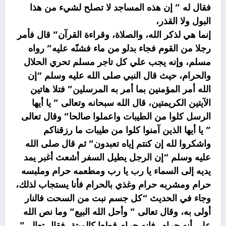
فقال له ” إن هذه المساجد لا تصلح لشيء من هذا
البول ولا القذر،
إنما هي لذكر الله، والصلاة، وقراءة القرآن” قال فأمر
رجلا من القوم فجاء بدلو من ماء فشنّه عليه” رواه
مسلم، وإنه يجب علي كل تاجر مسلم تحري الحلال
والحرام، حيث قال النبي صلى الله عليه وسلم “إن
الله أمر المؤمنين بما أمر به المرسلين” فتلا هاتين
الآيتين الكريمتين، قال الله سبحانه وتعالى ” يا أيها
الرسل كلوا من الطيبات واعملوا صالحا” وقال تعالى
” يا أيها الذين آمنوا كلوا من طيبات ما رزقناكم
واشكروا لله إن كنتم إياه تعبدون” ثم قال صلى الله
عليه وسلم “إن الرجل يطيل السفر أشعث أغبر يمد
يديه إلى السماء يا رب يا رب ومطعمه حرام وملبسه
حرام ومشربه حرام وغذي بالحرام فأنا يستجاب لذلك،
وجاء في الحديث “كل جسم نبت من السحت فالنار
أولى به، وقال تعالى ” وأحل الله البيع” وما نص الله
على أنه حرام، فإنه حرام قطعا كالميتة، فقال تعالى”