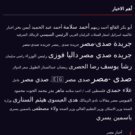
أهم الاخبار
أحمد سلامة
أحمد عبد الحميد
أبو بكر القالع
أيمن بحر
أحمد زينهم
اخبار
الرئيس السيسي
عالميه
اسرائيل
البرلمان العربي
الزمالك
اسعار العملات
الشرقيه
جريدة صدى-مصر
جريده صدى-مصر
جريدة صدى _مصر
جريده صدي مصر
داليا فوزى
رئيس الوزراء
راضي سليمان
رشا يوسف
رضا الحصرى
رمضان عبدالستار الطويل
سعر الدولار
صدى -مصر
صدي مصر
صدى مصر 🇪🇬.
عاجل
علاء حمدى
ماهر بدر
محمد الحوت
فلسطين
محمود
كتب / احمد سلامه
هيثم السنارى
هدى العيسوى
الفيومى
مصر
مقالات
نادى الزمالك
وزارة
ولاء مصطفى
ياسمين يسرى
وزير الاسكان
وزير التعليم العالي
الصحة
وزير الصحة
ياسمين يسري
أخبار مصر