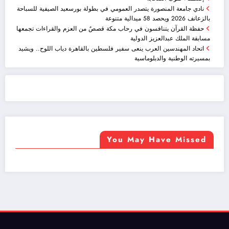
نادي جامعة المنصورة يتصدر العمومي في بطولة بورسعيد الصيفية للسباحة
بالزعانف 2026 ويحصد 58 ميدالية متنوعة
حفظة القرآن يتنافسون في رحاب مكة قصصٌ من العزم والقراءات تجمعها
مسابقة الملك عبدالعزيز الدولية
اتحاد المهندسين العرب ينعى سفير فلسطين بالقاهرة دياب اللوح.. ويشيد
بمسيرته الوطنية والدبلوماسية
ضيافة الكويت - خدمة فالية - النوبي للضيافة
خدمة ممتازة
You May Have Missed