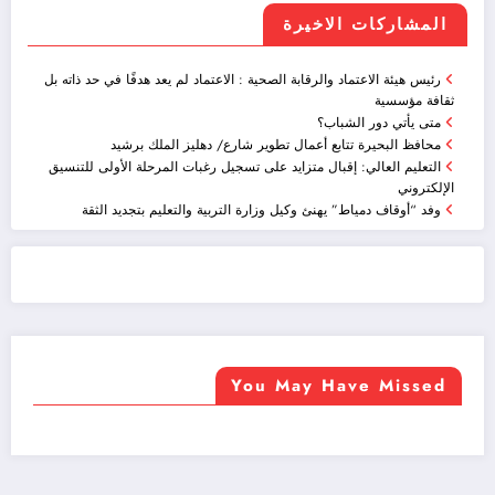
المشاركات الاخيرة
رئيس هيئة الاعتماد والرقابة الصحية : الاعتماد لم يعد هدفًا في حد ذاته بل
ثقافة مؤسسية
متى يأتي دور الشباب؟
محافظ البحيرة تتابع أعمال تطوير شارع/ دهليز الملك برشيد
التعليم العالي: إقبال متزايد على تسجيل رغبات المرحلة الأولى للتنسيق
الإلكتروني
وفد “أوقاف دمياط” يهنئ وكيل وزارة التربية والتعليم بتجديد الثقة
ضيافة الكويت - خدمة فالية - النوبي للضيافة
خدمة ممتازة
You May Have Missed