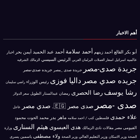
أهم الاخبار
أحمد سلامة
أحمد عبد الحميد
أبو بكر القالع
أيمن بحر
أحمد زينهم
اخبار
الرئيس السيسي
عالميه
اسرائيل
البرلمان العربي
الزمالك
اسعار العملات
الشرقيه
جريدة صدى-مصر
جريده صدى-مصر
جريدة صدى _مصر
جريده صدي مصر
داليا فوزى
رئيس الوزراء
راضي سليمان
رشا يوسف
رضا الحصرى
رمضان عبدالستار الطويل
سعر الدولار
صدى -مصر
صدي مصر
صدى مصر 🇪🇬.
عاجل
علاء حمدى
ماهر بدر
محمد الحوت
فلسطين
محمود
كتب / احمد سلامه
هيثم السنارى
هدى العيسوى
الفيومى
مصر
مقالات
نادى الزمالك
وزارة
ولاء مصطفى
ياسمين يسرى
وزير الاسكان
وزير التعليم العالي
الصحة
وزير الصحة