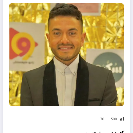
70
500
كتبت: مروة حسن