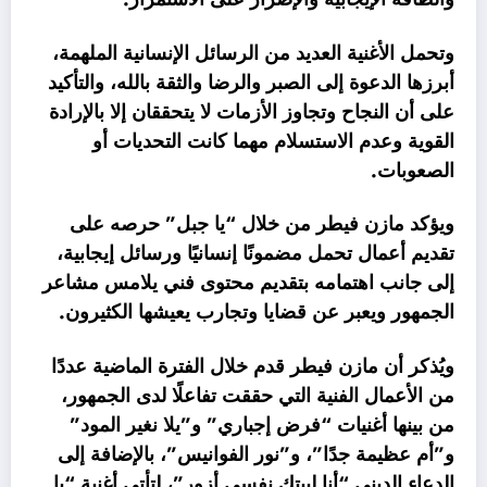
وتحمل الأغنية العديد من الرسائل الإنسانية الملهمة،
أبرزها الدعوة إلى الصبر والرضا والثقة بالله، والتأكيد
على أن النجاح وتجاوز الأزمات لا يتحققان إلا بالإرادة
القوية وعدم الاستسلام مهما كانت التحديات أو
الصعوبات.
ويؤكد مازن فيطر من خلال “يا جبل” حرصه على
تقديم أعمال تحمل مضمونًا إنسانيًا ورسائل إيجابية،
إلى جانب اهتمامه بتقديم محتوى فني يلامس مشاعر
الجمهور ويعبر عن قضايا وتجارب يعيشها الكثيرون.
ويُذكر أن مازن فيطر قدم خلال الفترة الماضية عددًا
من الأعمال الفنية التي حققت تفاعلًا لدى الجمهور،
من بينها أغنيات “فرض إجباري” و”يلا نغير المود”
و”أم عظيمة جدًا”، و”نور الفوانيس”، بالإضافة إلى
الدعاء الديني “أنا لبيتك نفسي أزور”، لتأتي أغنية “يا