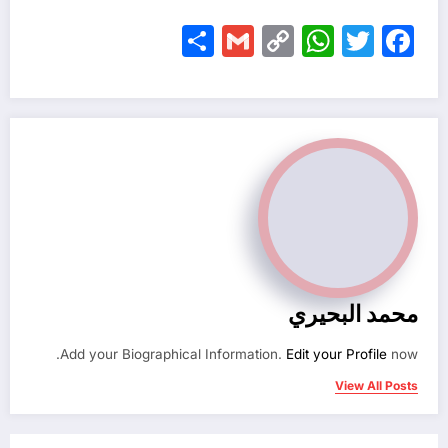
Share
Gmail
WhatsApp
Copy
Facebook
Twitter
Link
محمد البحيري
Add your Biographical Information.
Edit your Profile
now.
View All Posts