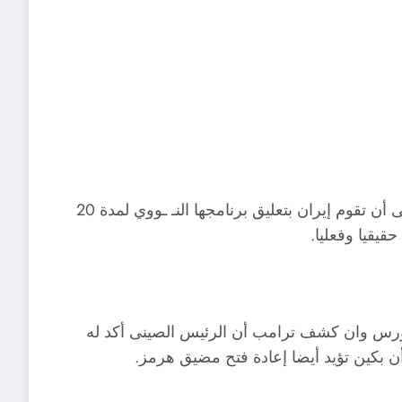
قال الرئيس الأمريكى دونالد ترامب إنه لا يمانع فى أن تقوم إيران بتعليق برنامجها النـ ـووي لمدة 20
قيقيا وفعليا.
ورس وان كشف ترامب أن الرئيس الصينى أكد له
 أن بكين تؤيد أيضا إعادة فتح مضيق هرمز.