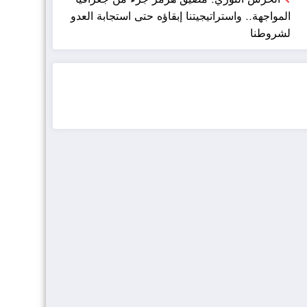
المواجهة.. واستراتيجيتنا إبقاؤه حتى استجابة العدو
لشروطنا
ضيافة الكويت - خدمة فالية - النوبي للضيافة
خدمة ممتازة