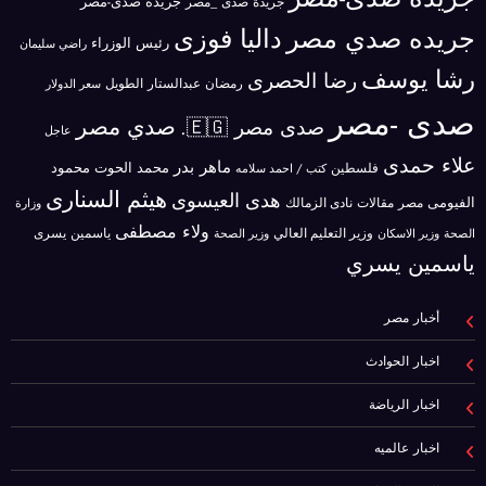
جريده صدى-مصر
جريدة صدى _مصر
جريده صدي مصر
داليا فوزى
رئيس الوزراء
راضي سليمان
رشا يوسف
رضا الحصرى
رمضان عبدالستار الطويل
سعر الدولار
صدى -مصر
صدي مصر
صدى مصر 🇪🇬.
عاجل
علاء حمدى
ماهر بدر
محمد الحوت
فلسطين
محمود
كتب / احمد سلامه
هيثم السنارى
هدى العيسوى
الفيومى
مصر
مقالات
نادى الزمالك
وزارة
ولاء مصطفى
ياسمين يسرى
وزير الاسكان
وزير التعليم العالي
الصحة
وزير الصحة
ياسمين يسري
أخبار مصر
اخبار الحوادث
اخبار الرياضة
اخبار عالميه