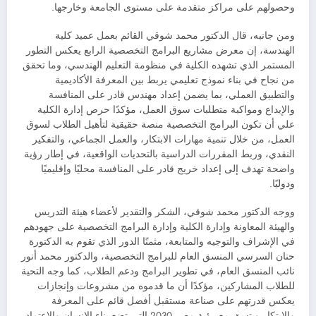
وحصولهم على مراكز متقدمة على مستوى الجامعة وخارجها.
ومن جانبه، قال الدكتور محمد شوقي القائم بعمل عميد كلية
الهندسة، إن معرض مشاريع البرامج التخصصية الرابع يعكس التطور
المستمر الذي تشهده الكلية في منظومة التعليم الهندسي، وما تحقق
من نجاح في بناء نموذج تعليمي يربط بين المعرفة الأكاديمية
والتطبيق العملي، بما يضمن إعداد مهندس قادر على المنافسة
والإبداع ومواكبة متطلبات سوق العمل، مؤكدًا حرص إدارة الكلية
علي أن تكون البرامج التخصصية منصة حقيقية لتأهيل الطلاب لسوق
العمل، من خلال تنمية مهارات الابتكار، والعمل الجماعي، والتفكير
النقدي، وربط المقررات الدراسية بالتحديات الواقعية، في إطار رؤية
واضحة تهدف إلى إعداد خريج قادر على المنافسة محليًا وإقليميًا
ودوليًا.
ووجه الدكتور محمد شوقي، الشكر والتقدير لأعضاء هيئة التدريس
والهيئة المعاونة وإدارة الكلية وإدارة البرامج التخصصية على جهودهم
في الإشراف والتوجيه والمتابعة، مثمنًا الدور الذي تقوم به الدكتورة
حنان السرسي المنسق العام للبرامج التخصصية، والدكتور محمد أنور
نائب المنسق العام، في تطوير البرامج ودعم الطلاب، كما وجه التحية
للطلاب المشاركين، مؤكدًا أن ما قدموه من مشروعات وإنجازات
يعكس قدرتهم على صناعة مستقبل أفضل قائم على المعرفة
والابتكار ويتسق مع رؤية مصر 2030 التي تضع بناء الإنسان والاعتماد