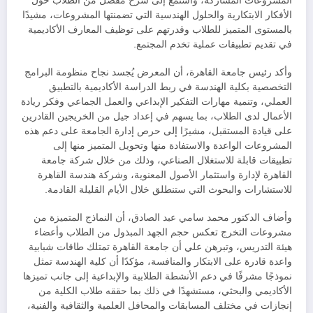
المشروعات المشاركة، واستمع إلى شرح مُفصل من الطلاب حول
الأفكار الابتكارية والحلول الهندسية التي تضمنتها المشروعات، مشيدًا
بالمستوى المتميز للطلاب وقدرتهم على توظيف المعارف الأكاديمية
في تقديم تطبيقات عملية تخدم المجتمع.
وأكد رئيس جامعة القاهرة، أن المعرض يُجسد نجاح منظومة البرامج
التخصصية بكلية الهندسة في ربط الدراسة الأكاديمية بالتطبيق
العملي، وتنمية مهارات التفكير الإبداعي والعمل الجماعي وفكر ريادة
الأعمال لدى الطلاب، بما يسهم في إعداد جيل من الخريجين القادرين
على قيادة المستقبل، مشيرًا إلى حرص إدارة الجامعة على دعم هذه
المشروعات الواعدة والاستفادة منها وتحويل المتميز منها إلى
تطبيقات قابلة للاستغلال الصناعي، وذلك من خلال شركة جامعة
القاهرة لإدارة واستثمار الأصول المعنوية، وشركة هندسة القاهرة
للاستشارات والبحوث التي ستنطلق خلال الأيام القليلة القادمة.
وأضاف الدكتور محمد سامي عبد الصادق، أن النماذج المتميزة من
مشروعات التخرج تعكس حجم الجهد المبذول من الطلاب وأعضاء
هيئة التدريس، وتبرهن علي أن جامعة القاهرة تمتلك طاقات شبابية
واعدة قادرة على الابتكار والمنافسة، مؤكدًا أن كلية الهندسة تمثل
نموذجًا مشرفًا في دعم الأنشطة الطلابية والإبداعية إلى جانب تميزها
الأكاديمي والبحثي، مستشهدًا في ذلك بما حققه طلاب الكلية من
إنجازات في مختلف المسابقات والمحافل العلمية والثقافية والفنية،