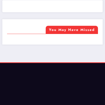
ضيافة الكويت - خدمة فالية - النوبي للضيافة
خدمة ممتازة
You May Have Missed