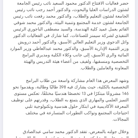
حضر فعاليات الافتتاح الدكتور محمود السعيد نائب رئيس الجامعة
لشئون الدراسات العليا والبحوث، والدكتور أحمد رجب نائب رئيس
الجامعة لشئون التعليم والطلاب، والدكتور محمد رفعت نائب رئيس
الجامعة لشئون خدمة المجتمع وتنمية البيئة، والدكتور محمد شوقي
القائم بعمل عميد كلية الهندسة، والسيد مصطفى الباجوري الرئيس
التنفيذي لشركة سيمنز للصناعات، كما شارك في الفعاليات الدكتور
وائل الدجوي وزير التعليم العالي الأسبق، والدكتور أحمد درويش
وزير التنمية الإدارية الأسبق، والدكتور محمد عبدالعاطي وزير الموارد
المائية والري الأسبق، إلى جانب وكلاء الكلية ومديري البرامج
التخصصية ومنسقيها، ولفيف من أعضاء هيئة التدريس والهيئة
المعاونة والعاملين والطلاب.
وشهد المعرض هذا العام مشاركة واسعة من طلاب البرامج
التخصصية بالكلية، حيث يشارك فيه 398 طالبًا وطالبة، ويقدموا نحو
146 مشروعًا مبتكرًا في 13 تخصصًا هندسيًا مختلفًا، تعكس مستوى
التميز العلمي والمهاري الذي يتمتع به الطلاب، وقدرتهم على توظيف
المعرفة الأكاديمية في ابتكار حلول هندسية وتكنولوجية تلبي
احتياجات المجتمع وتواكب التطورات المتسارعة في مختلف
المجالات.
وخلال جولته بالمعرض، تفقد الدكتور محمد سامي عبدالصادق