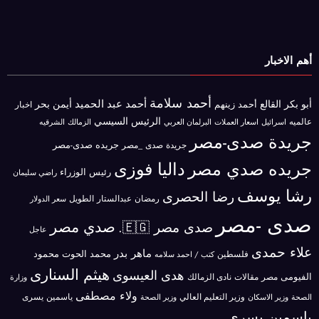
أهم الاخبار
أحمد سلامة
أحمد عبد الحميد
أبو بكر القالع
أيمن بحر
أحمد زينهم
اخبار
الرئيس السيسي
عالميه
اسرائيل
البرلمان العربي
الزمالك
اسعار العملات
الشرقيه
جريدة صدى-مصر
جريده صدى-مصر
جريدة صدى _مصر
جريده صدي مصر
داليا فوزى
رئيس الوزراء
راضي سليمان
رشا يوسف
رضا الحصرى
رمضان عبدالستار الطويل
سعر الدولار
صدى -مصر
صدي مصر
صدى مصر 🇪🇬.
عاجل
علاء حمدى
ماهر بدر
محمد الحوت
فلسطين
محمود
كتب / احمد سلامه
هيثم السنارى
هدى العيسوى
الفيومى
مصر
مقالات
نادى الزمالك
وزارة
ولاء مصطفى
ياسمين يسرى
وزير الاسكان
وزير التعليم العالي
الصحة
وزير الصحة
ياسمين يسري