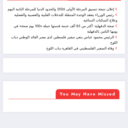
إعلان نتيجة تنسيق المرحلة الأولى 2026 والحدود الدنيا للمرحلة الثانية اليوم
رئيس الوزراء يتفقد الوحدة المتنقلة للتدخلات القلبية والعصبية والعضلية
وعلاج السكتات الدماغية
صحة الدقهلية: أكثر من 85 ألف خدمة قدمتها حملة «100 يوم صحة» في
يومها الثامن بالدقهلية
الرئيس محمود عباس ينعي سفير فلسطين لدى مصر القائد الوطني دياب
اللوح
وفاة السفير الفلسطيني في القاهرة دياب اللوح
ضيافة الكويت - خدمة فالية - النوبي للضيافة
خدمة ممتازة
You May Have Missed