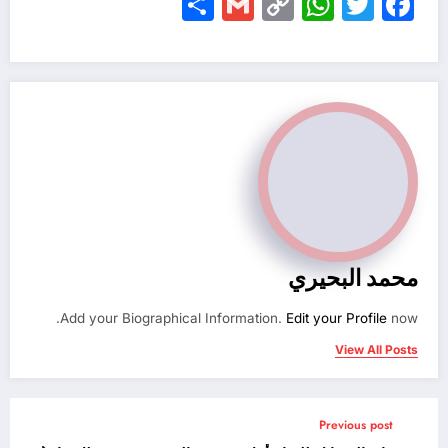
Share
Gmail
WhatsApp
Copy
Facebook
Twitter
Link
محمد البحيري
Add your Biographical Information.
Edit your Profile
now.
View All Posts
Previous post