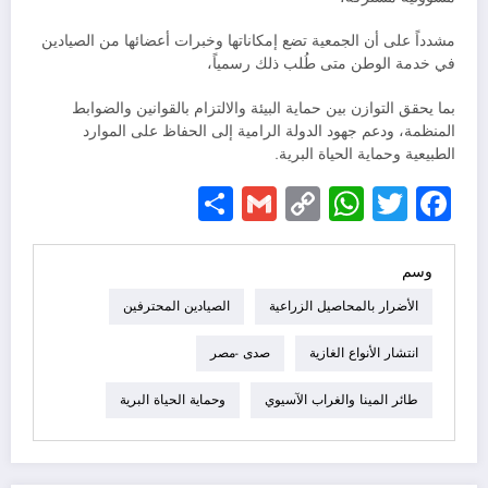
مشدداً على أن الجمعية تضع إمكاناتها وخبرات أعضائها من الصيادين
في خدمة الوطن متى طُلب ذلك رسمياً،
بما يحقق التوازن بين حماية البيئة والالتزام بالقوانين والضوابط
المنظمة، ودعم جهود الدولة الرامية إلى الحفاظ على الموارد
الطبيعية وحماية الحياة البرية.
Share
Gmail
WhatsApp
Copy
Facebook
Twitter
Link
وسم
الأضرار بالمحاصيل الزراعية
الصيادين المحترفين
انتشار الأنواع الغازية
صدى -مصر
طائر المينا والغراب الآسيوي
وحماية الحياة البرية