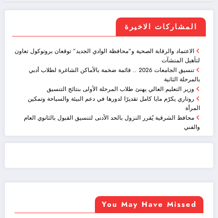
المشاركات الاخيرة
الاعتماد والرقابة الصحية و”محافظة الوادي الجديد” توقعان بروتوكول تعاون
لتأهيل المنشآت
تنسيق الجامعات 2026 .. قائمة ضخمة بالأماكن الشاغرة لطلاب أدبي
بالمرحلة الثانية
وزير التعليم العالي يهنئ طلاب المرحلة الأولى بنتائج التنسيق
روتاري يكرّم مايا كامل تقديرًا لدورها في دعم البيئة والسياحة وتمكين
المرأة
محافظ الشرقية يُقرر النزول بالحد الأدنى لتنسيق القبول بالثانوي العام
والفني
ضيافة الكويت - خدمة فالية - النوبي للضيافة
خدمة ممتازة
You May Have Missed