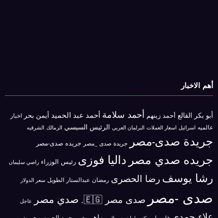
أهم الاخبار
أحمد سلامة
أحمد عبد الحميد
أبو بكر القالع
أيمن بحر
أحمد زينهم
اخبار
الرئيس السيسي
عالميه
اسرائيل
البرلمان العربي
الزمالك
اسعار العملات
الشرقيه
جريدة صدى-مصر
جريده صدى-مصر
جريدة صدى _مصر
جريده صدي مصر
داليا فوزى
رئيس الوزراء
راضي سليمان
رشا يوسف
رضا الحصرى
رمضان عبدالستار الطويل
سعر الدولار
صدى -مصر
صدي مصر
صدى مصر 🇪🇬.
عاجل
علاء حمدى
ماهر بدر
محمد الحوت