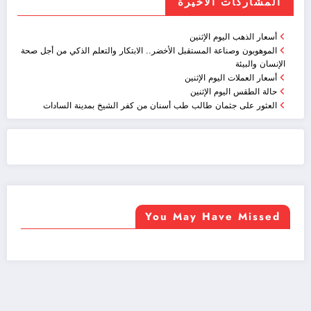
المشاركات الاخيرة
أسعار الذهب اليوم الإثنين
الموهوبون وصناعة المستقبل الأخضر.. الابتكار والتعلم الذكي من أجل صحة
الإنسان والبيئة
أسعار العملات اليوم الإثنين
حالة الطقس اليوم الإثنين
العثور على جثمان طالب طب أسنان من كفر الشيخ بمدينة السادات
ضيافة الكويت - خدمة فالية - النوبي للضيافة
خدمة ممتازة
You May Have Missed