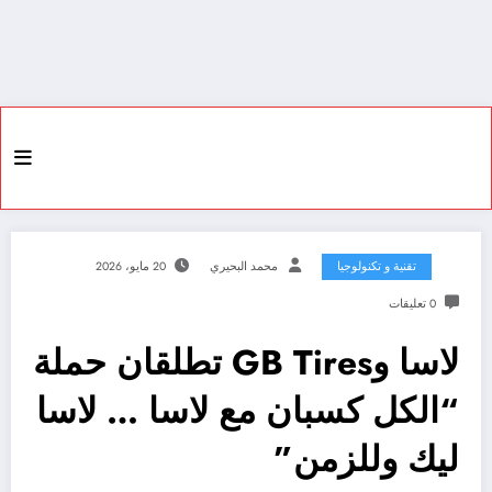
تقنية و تكنولوجيا
محمد البحيري
20 مايو، 2026
0 تعليقات
لاسا وGB Tires تطلقان حملة
“الكل كسبان مع لاسا … لاسا
ليك وللزمن”