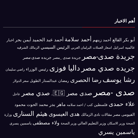
أهم الاخبار
أحمد سلامة
أحمد عبد الحميد
أبو بكر القالع
أيمن بحر
أحمد زينهم
اخبار
الرئيس السيسي
عالميه
اسرائيل
البرلمان العربي
الزمالك
اسعار العملات
الشرقيه
جريدة صدى-مصر
جريده صدى-مصر
جريدة صدى _مصر
جريده صدي مصر
داليا فوزى
رئيس الوزراء
راضي سليمان
رشا يوسف
رضا الحصرى
رمضان عبدالستار الطويل
سعر الدولار
صدى -مصر
صدي مصر
صدى مصر 🇪🇬.
عاجل
علاء حمدى
ماهر بدر
محمد الحوت
فلسطين
محمود
كتب / احمد سلامه
هيثم السنارى
هدى العيسوى
الفيومى
مصر
مقالات
نادى الزمالك
وزارة
ولاء مصطفى
ياسمين يسرى
وزير الاسكان
وزير التعليم العالي
الصحة
وزير الصحة
ياسمين يسري