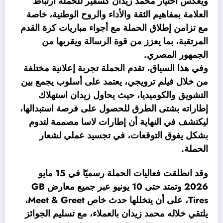
ويعكس اختيار محمد زيدان كسفير للحملة ارتباط
العلامة بمفاهيم الثقة والأداء والروح الوطنية، خاصة
مع تزامن إطلاق الحملة مع أجواء مباريات كرة القدم
المرتقبة، بما يعزز من قوة الرسالة ويقربها من
الجمهور المصري.
وفي هذا السياق، تقدم الحملة تجربة إعلانية مختلفة
من خلال فيلم ترويجي، يعتمد على أسلوب يجمع بين
التشويق والكوميديا، حيث يحاول زيدان استهلاك
إطاراته بشتى الطرق للحصول على فرصة استبدالها،
ليكتشف في النهاية أن إطارات لاسا مصممة لتدوم
بشكل يفوق التوقعات، في تجسيد عملي لشعار
الحملة.
وقد انطلقت فعاليات الحملة رسميًا في 15 مايو
2026 وتمتد حتى 10 يونيو عبر جميع معارض GB
Tires، على أن يتخللها حدث خاص Meet & Greet،
يلتقي خلاله محمد زيدان بالعملاء، مع تسليم الجوائز