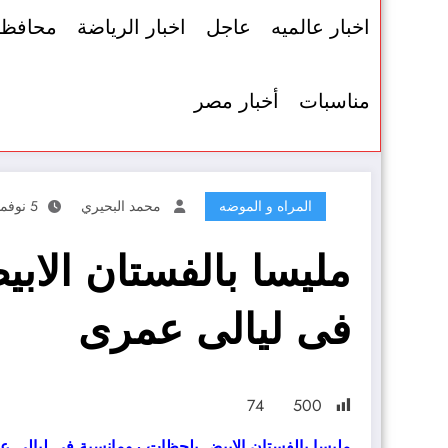
اخبار عالميه
عاجل
اخبار الرياضة
محافظ
مناسبات
أخبار مصر
المراه و الموضه
محمد البحيري
5 نوفمبر، 2021
مليسا بالفستان الاب
فى ليالى عمرى
74
500
مليسا بالفستان الابيض بلحظات رومانسية فى ليالى 