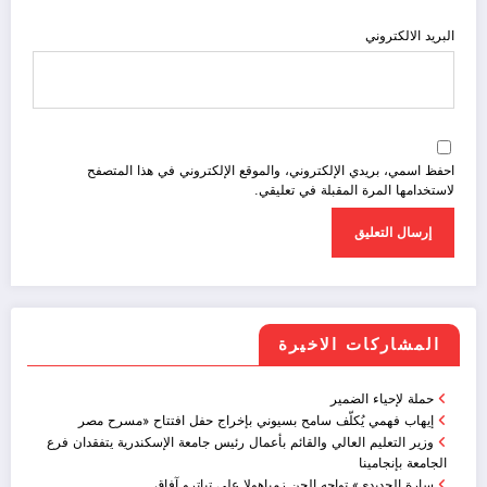
البريد الالكتروني
احفظ اسمي، بريدي الإلكتروني، والموقع الإلكتروني في هذا المتصفح
لاستخدامها المرة المقبلة في تعليقي.
المشاركات الاخيرة
حملة لإحياء الضمير
إيهاب فهمي يُكلّف سامح بسيوني بإخراج حفل افتتاح «مسرح مصر
وزير التعليم العالي والقائم بأعمال رئيس جامعة الإسكندرية يتفقدان فرع
الجامعة بإنجامينا
سارة الحديدي» تواجه الجن زمباهولا على تياترو آفاق