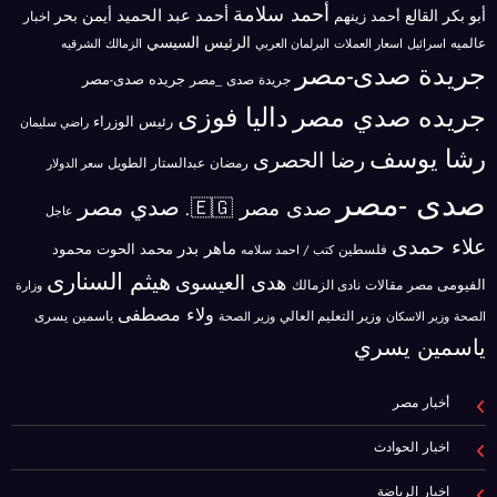
أحمد سلامة
أحمد عبد الحميد
أبو بكر القالع
أيمن بحر
أحمد زينهم
اخبار
الرئيس السيسي
عالميه
اسرائيل
البرلمان العربي
الزمالك
اسعار العملات
الشرقيه
جريدة صدى-مصر
جريده صدى-مصر
جريدة صدى _مصر
جريده صدي مصر
داليا فوزى
رئيس الوزراء
راضي سليمان
رشا يوسف
رضا الحصرى
رمضان عبدالستار الطويل
سعر الدولار
صدى -مصر
صدي مصر
صدى مصر 🇪🇬.
عاجل
علاء حمدى
ماهر بدر
محمد الحوت
فلسطين
محمود
كتب / احمد سلامه
هيثم السنارى
هدى العيسوى
الفيومى
مصر
مقالات
نادى الزمالك
وزارة
ولاء مصطفى
ياسمين يسرى
وزير الاسكان
وزير التعليم العالي
الصحة
وزير الصحة
ياسمين يسري
أخبار مصر
اخبار الحوادث
اخبار الرياضة