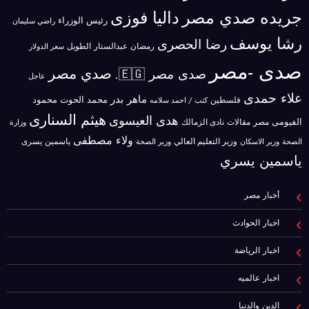
جريده صدي مصر
داليا فوزى
رئيس الوزراء
راضي سليمان
رشا يوسف
رضا الحصرى
رمضان عبدالستار الطويل
سعر الدولار
صدى -مصر
صدي مصر
صدى مصر 🇪🇬.
عاجل
علاء حمدى
ماهر بدر
محمد الحوت
فلسطين
محمود
كتب / احمد سلامه
هيثم السنارى
هدى العيسوى
الفيومى
مصر
مقالات
نادى الزمالك
وزارة
ولاء مصطفى
ياسمين يسرى
وزير الاسكان
وزير التعليم العالي
الصحة
وزير الصحة
ياسمين يسري
أخبار مصر
اخبار الحوادث
اخبار الرياضة
اخبار عالميه
الدين والدنيا