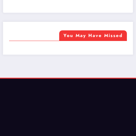
ضيافة الكويت - خدمة فالية - النوبي للضيافة
خدمة ممتازة
You May Have Missed