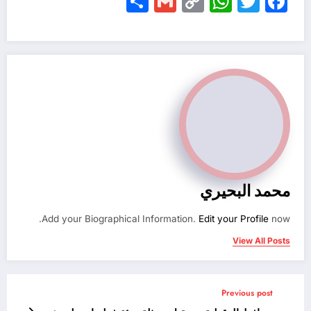
Share
Gmail
WhatsApp
Copy
Facebook
Twitter
Link
محمد البحيري
Add your Biographical Information.
Edit your Profile
now.
View All Posts
Previous post