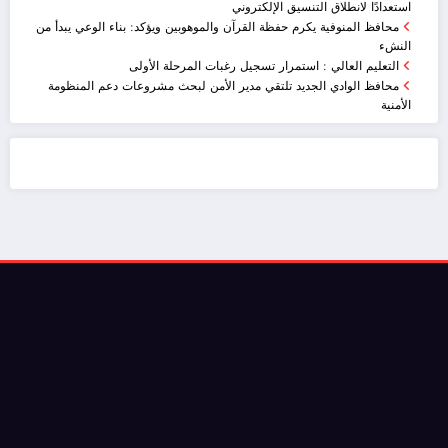
استعدادًا لانطلاق التنسيق الإلكتروني
محافظ المنوفية يكرم حفظة القرآن والموهوبين ويؤكد: بناء الوعي يبدأ من
النشء
التعليم العالي : استمرار تسجيل رغبات المرحلة الأولى
محافظ الوادي الجديد تلتقي مدير الأمن لبحث مشروعات دعم المنظومة
الأمنية
ضيافة الكويت - خدمة فالية - النوبي للضيافة
خدمة ممتازة