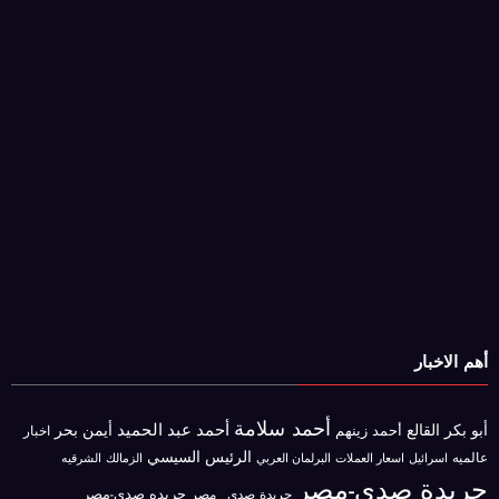
أهم الاخبار
أحمد سلامة
أحمد عبد الحميد
أبو بكر القالع
أيمن بحر
أحمد زينهم
اخبار
الرئيس السيسي
عالميه
اسرائيل
البرلمان العربي
الزمالك
اسعار العملات
الشرقيه
جريدة صدى-مصر
جريده صدى-مصر
جريدة صدى _مصر