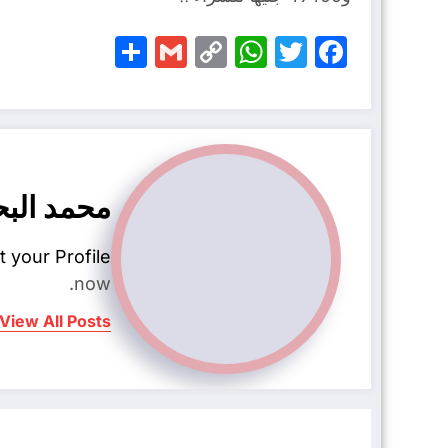
Share
Gmail
WhatsApp
Copy
Facebook
Twitter
Link
محمد الب
t your Profile
now.
View All Posts