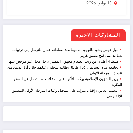
13 يوليو، 2026
المشاركات الاخيرة
نبيل فهمي يشيد بالجهود الدبلوماسية لسلطنة عمان للتوصل إلى ترتيبات
تساعد على فتح مضيق هُرمز
ضبط 4 أطنان من زيت الطعام مجهول المصدر داخل محل غير مرخص ببنها
بجامعة قناة السويس: 156 طالبًا وطالبة سجلوا رغباتهم خلال أول يومين من
تنسيق المرحلة الأولى
وزير الشؤون الإسلامية يوجّه بالتأكيد على الدعاة بعدم التدخل في القضايا
الفكرية
التعليم العالي : إقبال متزايد على تسجيل رغبات المرحلة الأولى للتنسيق
الإلكتروني
ضيافة الكويت - خدمة فالية - النوبي للضيافة
خدمة ممتازة