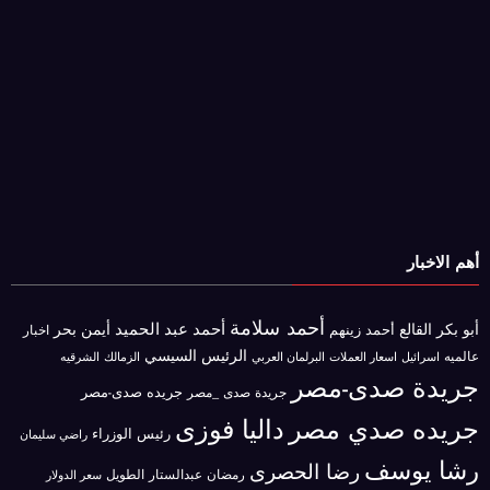
أهم الاخبار
أحمد سلامة
أحمد عبد الحميد
أبو بكر القالع
أيمن بحر
أحمد زينهم
اخبار
الرئيس السيسي
عالميه
اسرائيل
البرلمان العربي
الزمالك
اسعار العملات
الشرقيه
جريدة صدى-مصر
جريده صدى-مصر
جريدة صدى _مصر
جريده صدي مصر
داليا فوزى
رئيس الوزراء
راضي سليمان
رشا يوسف
رضا الحصرى
رمضان عبدالستار الطويل
سعر الدولار